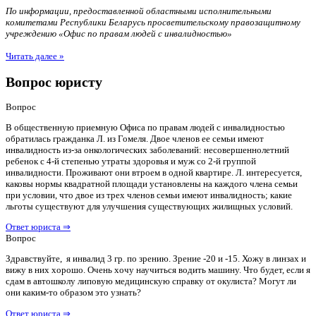
По информации, предоставленной областными исполнительными
комитетами Республики Беларусь просветительскому правозащитному
учреждению «Офис по правам людей с инвалидностью»
Читать далее »
Вопрос юристу
Вопрос
В общественную приемную Офиса по правам людей с инвалидностью
обратилась гражданка Л. из Гомеля. Двое членов ее семьи имеют
инвалидность из-за онкологических заболеваний: несовершеннолетний
ребенок с 4-й степенью утраты здоровья и муж со 2-й группой
инвалидности. Проживают они втроем в одной квартире. Л. интересуется,
каковы нормы квадратной площади установлены на каждого члена семьи
при условии, что двое из трех членов семьи имеют инвалидность; какие
льготы существуют для улучшения существующих жилищных условий.
Ответ юриста ⇒
Вопрос
Здравствуйте, я инвалид 3 гр. по зрению. Зрение -20 и -15. Хожу в линзах и
вижу в них хорошо. Очень хочу научиться водить машину. Что будет, если я
сдам в автошколу липовую медицинскую справку от окулиста? Могут ли
они каким-то образом это узнать?
Ответ юриста ⇒