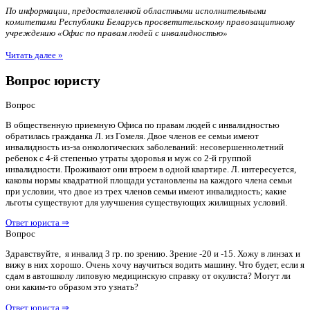
По информации, предоставленной областными исполнительными
комитетами Республики Беларусь просветительскому правозащитному
учреждению «Офис по правам людей с инвалидностью»
Читать далее »
Вопрос юристу
Вопрос
В общественную приемную Офиса по правам людей с инвалидностью
обратилась гражданка Л. из Гомеля. Двое членов ее семьи имеют
инвалидность из-за онкологических заболеваний: несовершеннолетний
ребенок с 4-й степенью утраты здоровья и муж со 2-й группой
инвалидности. Проживают они втроем в одной квартире. Л. интересуется,
каковы нормы квадратной площади установлены на каждого члена семьи
при условии, что двое из трех членов семьи имеют инвалидность; какие
льготы существуют для улучшения существующих жилищных условий.
Ответ юриста ⇒
Вопрос
Здравствуйте, я инвалид 3 гр. по зрению. Зрение -20 и -15. Хожу в линзах и
вижу в них хорошо. Очень хочу научиться водить машину. Что будет, если я
сдам в автошколу липовую медицинскую справку от окулиста? Могут ли
они каким-то образом это узнать?
Ответ юриста ⇒