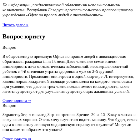
По информации, предоставленной областными исполнительными
комитетами Республики Беларусь просветительскому правозащитному
учреждению «Офис по правам людей с инвалидностью»
Читать далее »
Вопрос юристу
Вопрос
В общественную приемную Офиса по правам людей с инвалидностью
обратилась гражданка Л. из Гомеля. Двое членов ее семьи имеют
инвалидность из-за онкологических заболеваний: несовершеннолетний
ребенок с 4-й степенью утраты здоровья и муж со 2-й группой
инвалидности. Проживают они втроем в одной квартире. Л. интересуется,
каковы нормы квадратной площади установлены на каждого члена семьи
при условии, что двое из трех членов семьи имеют инвалидность; какие
льготы существуют для улучшения существующих жилищных условий.
Ответ юриста ⇒
Вопрос
Здравствуйте, я инвалид 3 гр. по зрению. Зрение -20 и -15. Хожу в линзах и
вижу в них хорошо. Очень хочу научиться водить машину. Что будет, если я
сдам в автошколу липовую медицинскую справку от окулиста? Могут ли
они каким-то образом это узнать?
Ответ юриста ⇒