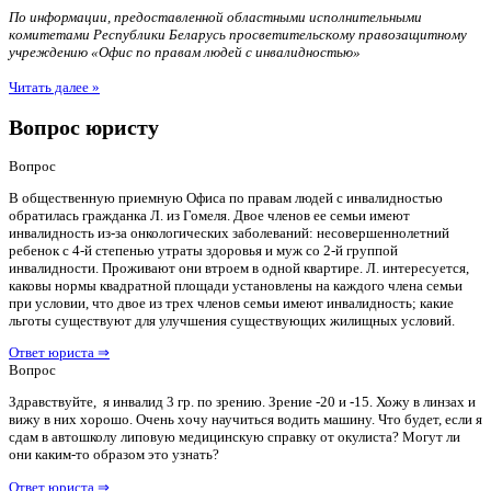
По информации, предоставленной областными исполнительными
комитетами Республики Беларусь просветительскому правозащитному
учреждению «Офис по правам людей с инвалидностью»
Читать далее »
Вопрос юристу
Вопрос
В общественную приемную Офиса по правам людей с инвалидностью
обратилась гражданка Л. из Гомеля. Двое членов ее семьи имеют
инвалидность из-за онкологических заболеваний: несовершеннолетний
ребенок с 4-й степенью утраты здоровья и муж со 2-й группой
инвалидности. Проживают они втроем в одной квартире. Л. интересуется,
каковы нормы квадратной площади установлены на каждого члена семьи
при условии, что двое из трех членов семьи имеют инвалидность; какие
льготы существуют для улучшения существующих жилищных условий.
Ответ юриста ⇒
Вопрос
Здравствуйте, я инвалид 3 гр. по зрению. Зрение -20 и -15. Хожу в линзах и
вижу в них хорошо. Очень хочу научиться водить машину. Что будет, если я
сдам в автошколу липовую медицинскую справку от окулиста? Могут ли
они каким-то образом это узнать?
Ответ юриста ⇒