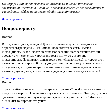
По информации, предоставленной областными исполнительными
комитетами Республики Беларусь просветительскому правозащитному
учреждению «Офис по правам людей с инвалидностью»
Читать далее »
Вопрос юристу
Вопрос
В общественную приемную Офиса по правам людей с инвалидностью
обратилась гражданка Л. из Гомеля. Двое членов ее семьи имеют
инвалидность из-за онкологических заболеваний: несовершеннолетний
ребенок с 4-й степенью утраты здоровья и муж со 2-й группой
инвалидности. Проживают они втроем в одной квартире. Л. интересуется,
каковы нормы квадратной площади установлены на каждого члена семьи
при условии, что двое из трех членов семьи имеют инвалидность; какие
льготы существуют для улучшения существующих жилищных условий.
Ответ юриста ⇒
Вопрос
Здравствуйте, я инвалид 3 гр. по зрению. Зрение -20 и -15. Хожу в линзах и
вижу в них хорошо. Очень хочу научиться водить машину. Что будет, если я
сдам в автошколу липовую медицинскую справку от окулиста? Могут ли
они каким-то образом это узнать?
Ответ юриста ⇒