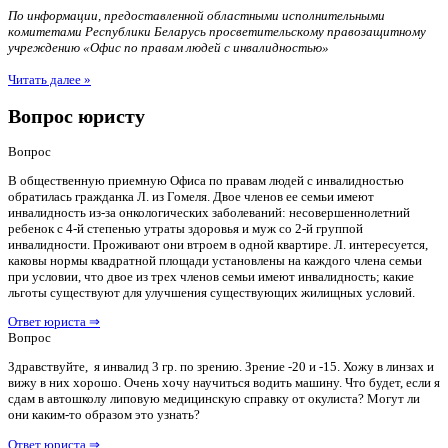
По информации, предоставленной областными исполнительными
комитетами Республики Беларусь просветительскому правозащитному
учреждению «Офис по правам людей с инвалидностью»
Читать далее »
Вопрос юристу
Вопрос
В общественную приемную Офиса по правам людей с инвалидностью
обратилась гражданка Л. из Гомеля. Двое членов ее семьи имеют
инвалидность из-за онкологических заболеваний: несовершеннолетний
ребенок с 4-й степенью утраты здоровья и муж со 2-й группой
инвалидности. Проживают они втроем в одной квартире. Л. интересуется,
каковы нормы квадратной площади установлены на каждого члена семьи
при условии, что двое из трех членов семьи имеют инвалидность; какие
льготы существуют для улучшения существующих жилищных условий.
Ответ юриста ⇒
Вопрос
Здравствуйте, я инвалид 3 гр. по зрению. Зрение -20 и -15. Хожу в линзах и
вижу в них хорошо. Очень хочу научиться водить машину. Что будет, если я
сдам в автошколу липовую медицинскую справку от окулиста? Могут ли
они каким-то образом это узнать?
Ответ юриста ⇒