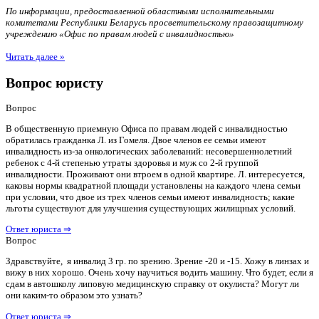
По информации, предоставленной областными исполнительными
комитетами Республики Беларусь просветительскому правозащитному
учреждению «Офис по правам людей с инвалидностью»
Читать далее »
Вопрос юристу
Вопрос
В общественную приемную Офиса по правам людей с инвалидностью
обратилась гражданка Л. из Гомеля. Двое членов ее семьи имеют
инвалидность из-за онкологических заболеваний: несовершеннолетний
ребенок с 4-й степенью утраты здоровья и муж со 2-й группой
инвалидности. Проживают они втроем в одной квартире. Л. интересуется,
каковы нормы квадратной площади установлены на каждого члена семьи
при условии, что двое из трех членов семьи имеют инвалидность; какие
льготы существуют для улучшения существующих жилищных условий.
Ответ юриста ⇒
Вопрос
Здравствуйте, я инвалид 3 гр. по зрению. Зрение -20 и -15. Хожу в линзах и
вижу в них хорошо. Очень хочу научиться водить машину. Что будет, если я
сдам в автошколу липовую медицинскую справку от окулиста? Могут ли
они каким-то образом это узнать?
Ответ юриста ⇒