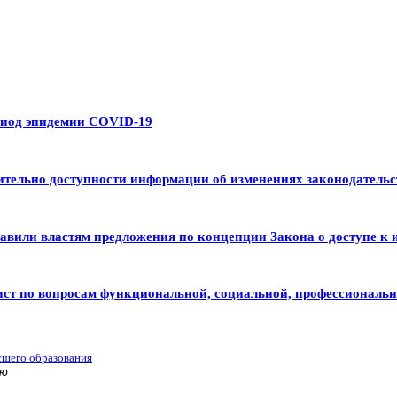
риод эпидемии COVID-19
тельно доступности информации об изменениях законодательс
авили властям предложения по концепции Закона о доступе к 
ист по вопросам функциональной, социальной, профессиональ
сшего образования
ью