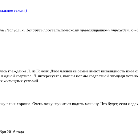
иальное такси»)
и Республики Беларусь просветительскому правозащитному учреждению «О
ь гражданка Л. из Гомеля. Двое членов ее семьи имеют инвалидность из-за о
в одной квартире. Л. интересуется, каковы нормы квадратной площади установ
их жилищных условий.
и вижу в них хорошо. Очень хочу научиться водить машину. Что будет, если я 
бря 2016 года.