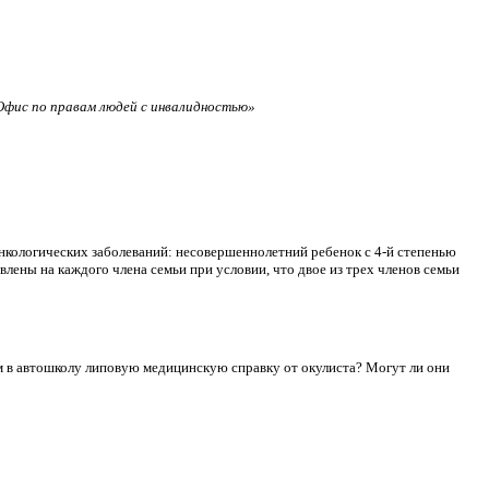
фис по правам людей с инвалидностью»
нкологических заболеваний: несовершеннолетний ребенок с 4-й степенью
лены на каждого члена семьи при условии, что двое из трех членов семьи
сдам в автошколу липовую медицинскую справку от окулиста? Могут ли они