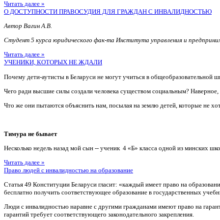
Читать далее »
О ДОСТУПНОСТИ ПРАВОСУДИЯ ДЛЯ ГРАЖДАН С ИНВАЛИДНОСТЬЮ
Автор Вагин А.В.
Студент 5 курса юридического фак-та Института управления и предприн
Читать далее »
УЧЕНИКИ, КОТОРЫХ НЕ ЖДАЛИ
Почему дети-аутисты в Беларуси не могут учиться в общеобразовательной ш
Чего ради высшие силы создали человека существом социальным? Наверное
Что же они пытаются объяснить нам, посылая на землю детей, которые не хотя
Тимура не бывает
Несколько недель назад мой сын -- ученик 4 «Б» класса одной из минских шко
Читать далее »
Право людей с инвалидностью на образование
Статья 49 Конституции Беларуси гласит: «каждый имеет право на образован
бесплатно получить соответствующее образование в государственных учебн
Люди с инвалидностью наравне с другими гражданами имеют право на гаран
гарантий требует соответствующего законодательного закрепления.