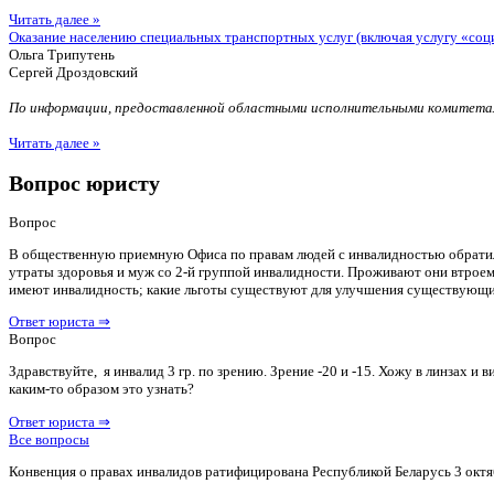
Читать далее »
Оказание населению специальных транспортных услуг (включая услугу «соц
Ольга Трипутень
Сергей Дроздовский
По информации, предоставленной областными исполнительными комитетам
Читать далее »
Вопрос юристу
Вопрос
В общественную приемную Офиса по правам людей с инвалидностью обратилас
утраты здоровья и муж со 2-й группой инвалидности. Проживают они втроем 
имеют инвалидность; какие льготы существуют для улучшения существующ
Ответ юриста ⇒
Вопрос
Здравствуйте, я инвалид 3 гр. по зрению. Зрение -20 и -15. Хожу в линзах 
каким-то образом это узнать?
Ответ юриста ⇒
Все вопросы
Конвенция о правах инвалидов ратифицирована Республикой Беларусь 3 октя