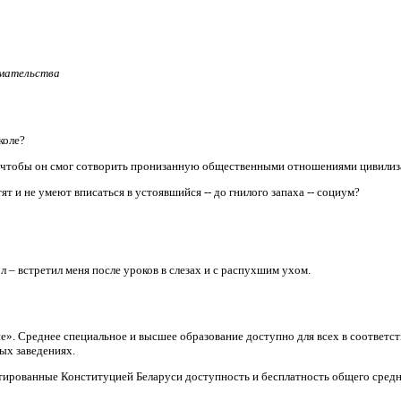
имательства
коле?
, чтобы он смог сотворить пронизанную общественными отношениями цивили
т и не умеют вписаться в устоявшийся -- до гнилого запаха -- социум?
л – встретил меня после уроков в слезах и с распухшим ухом.
ие». Среднее специальное и высшее образование доступно для всех в соответ
ых заведениях.
тированные Конституцией Беларуси доступность и бесплатность общего средн