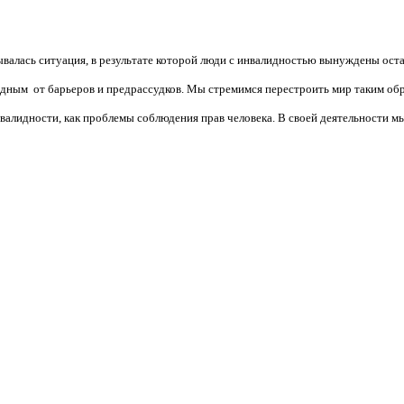
валась ситуация, в результате которой люди с инвалидностью вынуждены ост
бодным от барьеров и предрассудков. Мы стремимся перестроить мир таким об
алидности, как проблемы соблюдения прав человека. В своей деятельности мы