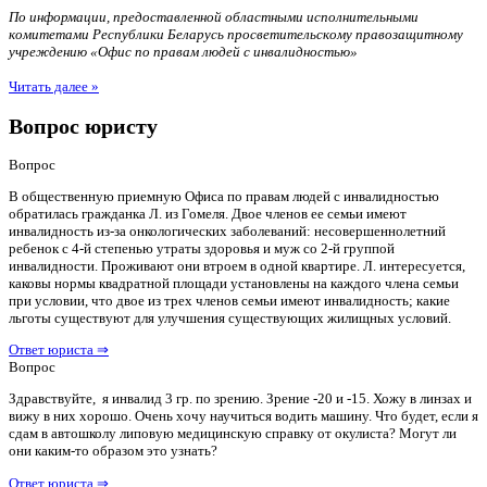
По информации, предоставленной областными исполнительными
комитетами Республики Беларусь просветительскому правозащитному
учреждению «Офис по правам людей с инвалидностью»
Читать далее »
Вопрос юристу
Вопрос
В общественную приемную Офиса по правам людей с инвалидностью
обратилась гражданка Л. из Гомеля. Двое членов ее семьи имеют
инвалидность из-за онкологических заболеваний: несовершеннолетний
ребенок с 4-й степенью утраты здоровья и муж со 2-й группой
инвалидности. Проживают они втроем в одной квартире. Л. интересуется,
каковы нормы квадратной площади установлены на каждого члена семьи
при условии, что двое из трех членов семьи имеют инвалидность; какие
льготы существуют для улучшения существующих жилищных условий.
Ответ юриста ⇒
Вопрос
Здравствуйте, я инвалид 3 гр. по зрению. Зрение -20 и -15. Хожу в линзах и
вижу в них хорошо. Очень хочу научиться водить машину. Что будет, если я
сдам в автошколу липовую медицинскую справку от окулиста? Могут ли
они каким-то образом это узнать?
Ответ юриста ⇒