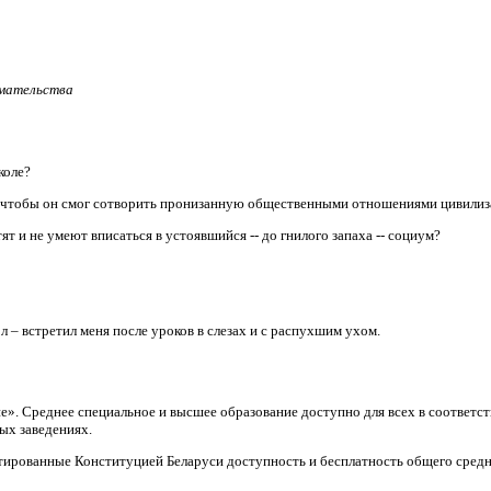
имательства
коле?
, чтобы он смог сотворить пронизанную общественными отношениями цивили
т и не умеют вписаться в устоявшийся -- до гнилого запаха -- социум?
л – встретил меня после уроков в слезах и с распухшим ухом.
ие». Среднее специальное и высшее образование доступно для всех в соответ
ых заведениях.
тированные Конституцией Беларуси доступность и бесплатность общего средн