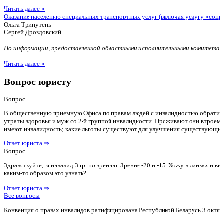
Читать далее »
Оказание населению специальных транспортных услуг (включая услугу «соц
Ольга Трипутень
Сергей Дроздовский
По информации, предоставленной областными исполнительными комитетам
Читать далее »
Вопрос юристу
Вопрос
В общественную приемную Офиса по правам людей с инвалидностью обратилас
утраты здоровья и муж со 2-й группой инвалидности. Проживают они втроем 
имеют инвалидность; какие льготы существуют для улучшения существующ
Ответ юриста ⇒
Вопрос
Здравствуйте, я инвалид 3 гр. по зрению. Зрение -20 и -15. Хожу в линзах 
каким-то образом это узнать?
Ответ юриста ⇒
Все вопросы
Конвенция о правах инвалидов ратифицирована Республикой Беларусь 3 октя