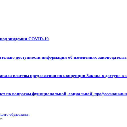
риод эпидемии COVID-19
тельно доступности информации об изменениях законодательс
авили властям предложения по концепции Закона о доступе к 
ист по вопросам функциональной, социальной, профессиональ
сшего образования
ью