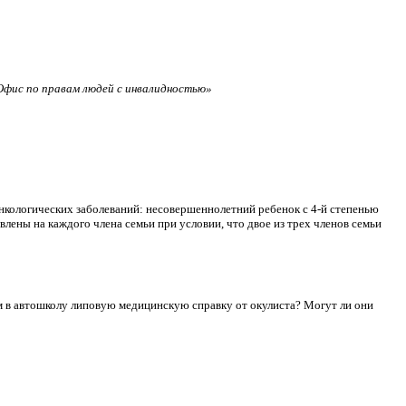
фис по правам людей с инвалидностью»
нкологических заболеваний: несовершеннолетний ребенок с 4-й степенью
лены на каждого члена семьи при условии, что двое из трех членов семьи
сдам в автошколу липовую медицинскую справку от окулиста? Могут ли они