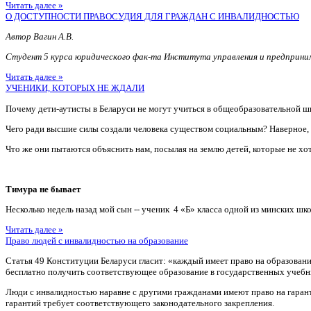
Читать далее »
О ДОСТУПНОСТИ ПРАВОСУДИЯ ДЛЯ ГРАЖДАН С ИНВАЛИДНОСТЬЮ
Автор Вагин А.В.
Студент 5 курса юридического фак-та Института управления и предприн
Читать далее »
УЧЕНИКИ, КОТОРЫХ НЕ ЖДАЛИ
Почему дети-аутисты в Беларуси не могут учиться в общеобразовательной ш
Чего ради высшие силы создали человека существом социальным? Наверное
Что же они пытаются объяснить нам, посылая на землю детей, которые не хотя
Тимура не бывает
Несколько недель назад мой сын -- ученик 4 «Б» класса одной из минских шко
Читать далее »
Право людей с инвалидностью на образование
Статья 49 Конституции Беларуси гласит: «каждый имеет право на образован
бесплатно получить соответствующее образование в государственных учебн
Люди с инвалидностью наравне с другими гражданами имеют право на гаран
гарантий требует соответствующего законодательного закрепления.