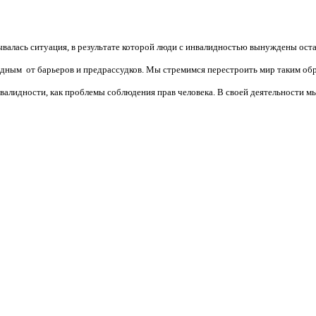
валась ситуация, в результате которой люди с инвалидностью вынуждены ост
бодным от барьеров и предрассудков. Мы стремимся перестроить мир таким об
алидности, как проблемы соблюдения прав человека. В своей деятельности мы