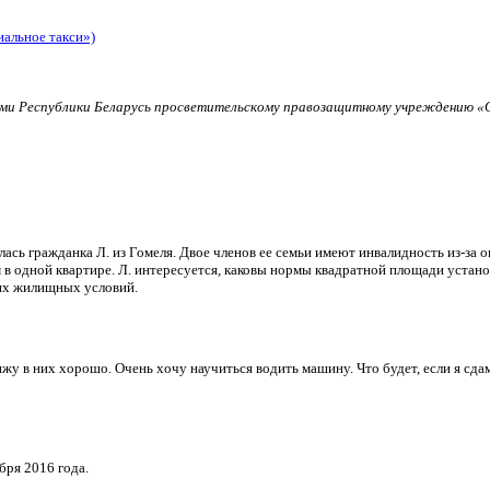
иальное такси»)
и Республики Беларусь просветительскому правозащитному учреждению «О
ь гражданка Л. из Гомеля. Двое членов ее семьи имеют инвалидность из-за о
в одной квартире. Л. интересуется, каковы нормы квадратной площади установ
их жилищных условий.
и вижу в них хорошо. Очень хочу научиться водить машину. Что будет, если я 
бря 2016 года.