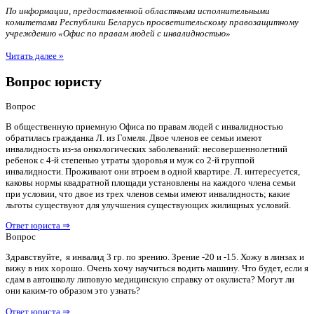
По информации, предоставленной областными исполнительными
комитетами Республики Беларусь просветительскому правозащитному
учреждению «Офис по правам людей с инвалидностью»
Читать далее »
Вопрос юристу
Вопрос
В общественную приемную Офиса по правам людей с инвалидностью
обратилась гражданка Л. из Гомеля. Двое членов ее семьи имеют
инвалидность из-за онкологических заболеваний: несовершеннолетний
ребенок с 4-й степенью утраты здоровья и муж со 2-й группой
инвалидности. Проживают они втроем в одной квартире. Л. интересуется,
каковы нормы квадратной площади установлены на каждого члена семьи
при условии, что двое из трех членов семьи имеют инвалидность; какие
льготы существуют для улучшения существующих жилищных условий.
Ответ юриста ⇒
Вопрос
Здравствуйте, я инвалид 3 гр. по зрению. Зрение -20 и -15. Хожу в линзах и
вижу в них хорошо. Очень хочу научиться водить машину. Что будет, если я
сдам в автошколу липовую медицинскую справку от окулиста? Могут ли
они каким-то образом это узнать?
Ответ юриста ⇒