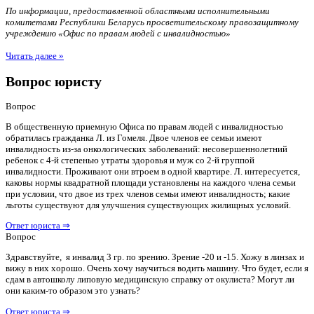
По информации, предоставленной областными исполнительными
комитетами Республики Беларусь просветительскому правозащитному
учреждению «Офис по правам людей с инвалидностью»
Читать далее »
Вопрос юристу
Вопрос
В общественную приемную Офиса по правам людей с инвалидностью
обратилась гражданка Л. из Гомеля. Двое членов ее семьи имеют
инвалидность из-за онкологических заболеваний: несовершеннолетний
ребенок с 4-й степенью утраты здоровья и муж со 2-й группой
инвалидности. Проживают они втроем в одной квартире. Л. интересуется,
каковы нормы квадратной площади установлены на каждого члена семьи
при условии, что двое из трех членов семьи имеют инвалидность; какие
льготы существуют для улучшения существующих жилищных условий.
Ответ юриста ⇒
Вопрос
Здравствуйте, я инвалид 3 гр. по зрению. Зрение -20 и -15. Хожу в линзах и
вижу в них хорошо. Очень хочу научиться водить машину. Что будет, если я
сдам в автошколу липовую медицинскую справку от окулиста? Могут ли
они каким-то образом это узнать?
Ответ юриста ⇒