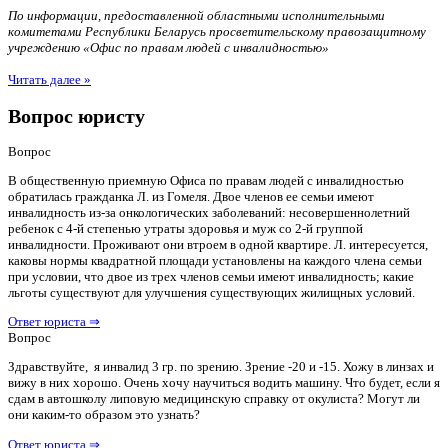
По информации, предоставленной областными исполнительными
комитетами Республики Беларусь просветительскому правозащитному
учреждению «Офис по правам людей с инвалидностью»
Читать далее »
Вопрос юристу
Вопрос
В общественную приемную Офиса по правам людей с инвалидностью
обратилась гражданка Л. из Гомеля. Двое членов ее семьи имеют
инвалидность из-за онкологических заболеваний: несовершеннолетний
ребенок с 4-й степенью утраты здоровья и муж со 2-й группой
инвалидности. Проживают они втроем в одной квартире. Л. интересуется,
каковы нормы квадратной площади установлены на каждого члена семьи
при условии, что двое из трех членов семьи имеют инвалидность; какие
льготы существуют для улучшения существующих жилищных условий.
Ответ юриста ⇒
Вопрос
Здравствуйте, я инвалид 3 гр. по зрению. Зрение -20 и -15. Хожу в линзах и
вижу в них хорошо. Очень хочу научиться водить машину. Что будет, если я
сдам в автошколу липовую медицинскую справку от окулиста? Могут ли
они каким-то образом это узнать?
Ответ юриста ⇒