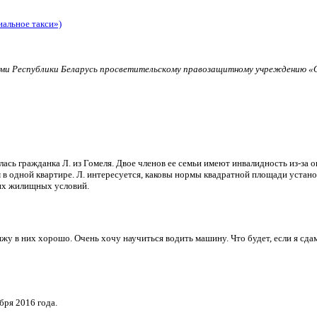
иальное такси»)
и Республики Беларусь просветительскому правозащитному учреждению «О
ь гражданка Л. из Гомеля. Двое членов ее семьи имеют инвалидность из-за о
в одной квартире. Л. интересуется, каковы нормы квадратной площади установ
их жилищных условий.
и вижу в них хорошо. Очень хочу научиться водить машину. Что будет, если я 
бря 2016 года.