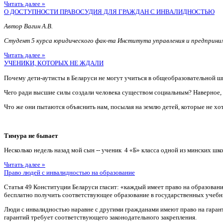
Читать далее »
О ДОСТУПНОСТИ ПРАВОСУДИЯ ДЛЯ ГРАЖДАН С ИНВАЛИДНОСТЬЮ
Автор Вагин А.В.
Студент 5 курса юридического фак-та Института управления и предприн
Читать далее »
УЧЕНИКИ, КОТОРЫХ НЕ ЖДАЛИ
Почему дети-аутисты в Беларуси не могут учиться в общеобразовательной ш
Чего ради высшие силы создали человека существом социальным? Наверное
Что же они пытаются объяснить нам, посылая на землю детей, которые не хотя
Тимура не бывает
Несколько недель назад мой сын -- ученик 4 «Б» класса одной из минских шко
Читать далее »
Право людей с инвалидностью на образование
Статья 49 Конституции Беларуси гласит: «каждый имеет право на образован
бесплатно получить соответствующее образование в государственных учебн
Люди с инвалидностью наравне с другими гражданами имеют право на гаран
гарантий требует соответствующего законодательного закрепления.