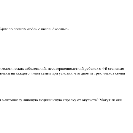
фис по правам людей с инвалидностью»
нкологических заболеваний: несовершеннолетний ребенок с 4-й степенью
лены на каждого члена семьи при условии, что двое из трех членов семьи
сдам в автошколу липовую медицинскую справку от окулиста? Могут ли они