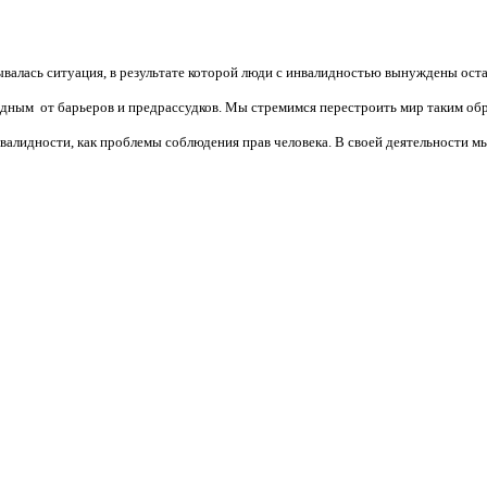
валась ситуация, в результате которой люди с инвалидностью вынуждены ост
бодным от барьеров и предрассудков. Мы стремимся перестроить мир таким об
алидности, как проблемы соблюдения прав человека. В своей деятельности мы