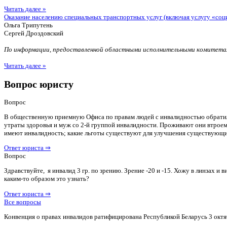
Читать далее »
Оказание населению специальных транспортных услуг (включая услугу «соц
Ольга Трипутень
Сергей Дроздовский
По информации, предоставленной областными исполнительными комитетам
Читать далее »
Вопрос юристу
Вопрос
В общественную приемную Офиса по правам людей с инвалидностью обратилас
утраты здоровья и муж со 2-й группой инвалидности. Проживают они втроем 
имеют инвалидность; какие льготы существуют для улучшения существующ
Ответ юриста ⇒
Вопрос
Здравствуйте, я инвалид 3 гр. по зрению. Зрение -20 и -15. Хожу в линзах 
каким-то образом это узнать?
Ответ юриста ⇒
Все вопросы
Конвенция о правах инвалидов ратифицирована Республикой Беларусь 3 октя