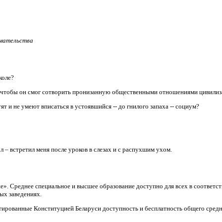
имательства
коле?
, чтобы он смог сотворить пронизанную общественными отношениями цивили
т и не умеют вписаться в устоявшийся -- до гнилого запаха -- социум?
л – встретил меня после уроков в слезах и с распухшим ухом.
ие». Среднее специальное и высшее образование доступно для всех в соответ
ых заведениях.
тированные Конституцией Беларуси доступность и бесплатность общего средн