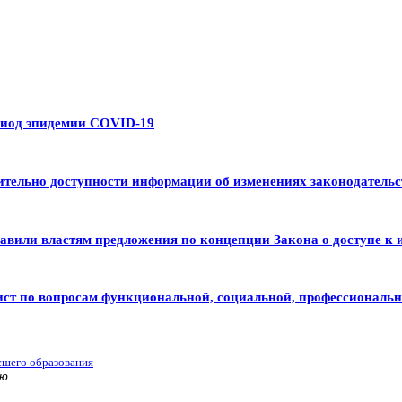
риод эпидемии COVID-19
тельно доступности информации об изменениях законодательс
авили властям предложения по концепции Закона о доступе к 
ист по вопросам функциональной, социальной, профессиональ
сшего образования
ью