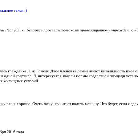
иальное такси»)
и Республики Беларусь просветительскому правозащитному учреждению «О
ь гражданка Л. из Гомеля. Двое членов ее семьи имеют инвалидность из-за о
в одной квартире. Л. интересуется, каковы нормы квадратной площади установ
их жилищных условий.
и вижу в них хорошо. Очень хочу научиться водить машину. Что будет, если я 
бря 2016 года.