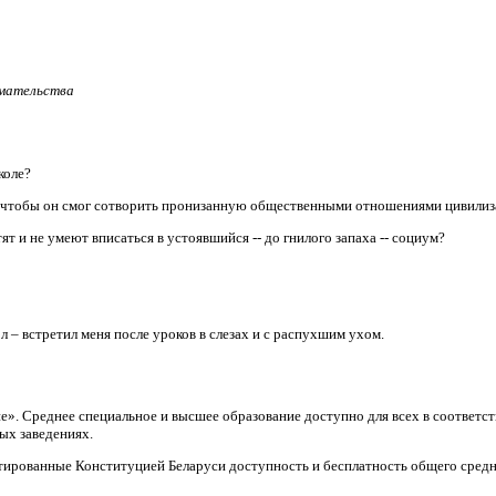
имательства
коле?
, чтобы он смог сотворить пронизанную общественными отношениями цивили
т и не умеют вписаться в устоявшийся -- до гнилого запаха -- социум?
л – встретил меня после уроков в слезах и с распухшим ухом.
ие». Среднее специальное и высшее образование доступно для всех в соответ
ых заведениях.
тированные Конституцией Беларуси доступность и бесплатность общего средн