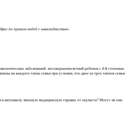
фис по правам людей с инвалидностью»
нкологических заболеваний: несовершеннолетний ребенок с 4-й степенью
лены на каждого члена семьи при условии, что двое из трех членов семьи
сдам в автошколу липовую медицинскую справку от окулиста? Могут ли они