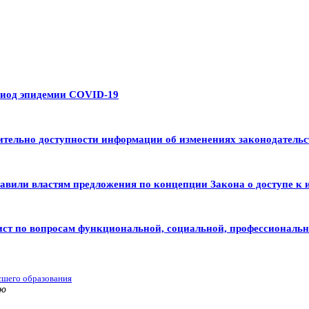
риод эпидемии COVID-19
тельно доступности информации об изменениях законодательс
авили властям предложения по концепции Закона о доступе к 
ист по вопросам функциональной, социальной, профессиональ
сшего образования
ью