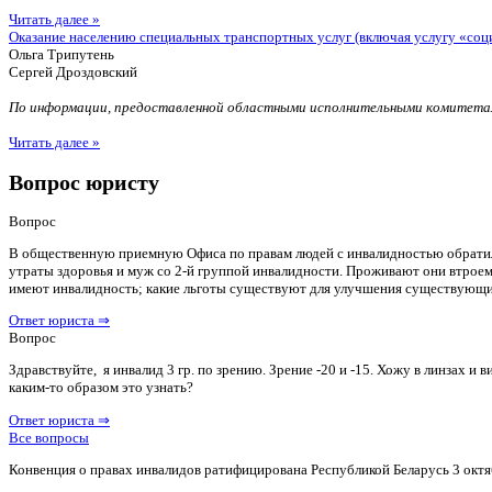
Читать далее »
Оказание населению специальных транспортных услуг (включая услугу «соц
Ольга Трипутень
Сергей Дроздовский
По информации, предоставленной областными исполнительными комитетам
Читать далее »
Вопрос юристу
Вопрос
В общественную приемную Офиса по правам людей с инвалидностью обратилас
утраты здоровья и муж со 2-й группой инвалидности. Проживают они втроем 
имеют инвалидность; какие льготы существуют для улучшения существующ
Ответ юриста ⇒
Вопрос
Здравствуйте, я инвалид 3 гр. по зрению. Зрение -20 и -15. Хожу в линзах 
каким-то образом это узнать?
Ответ юриста ⇒
Все вопросы
Конвенция о правах инвалидов ратифицирована Республикой Беларусь 3 октя