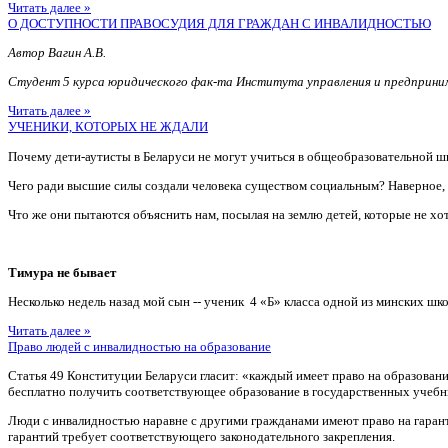
Читать далее »
О ДОСТУПНОСТИ ПРАВОСУДИЯ ДЛЯ ГРАЖДАН С ИНВАЛИДНОСТЬЮ
Автор Вагин А.В.
Студент 5 курса юридического фак-та Института управления и предприн
Читать далее »
УЧЕНИКИ, КОТОРЫХ НЕ ЖДАЛИ
Почему дети-аутисты в Беларуси не могут учиться в общеобразовательной ш
Чего ради высшие силы создали человека существом социальным? Наверное
Что же они пытаются объяснить нам, посылая на землю детей, которые не хотя
Тимура не бывает
Несколько недель назад мой сын -- ученик 4 «Б» класса одной из минских шко
Читать далее »
Право людей с инвалидностью на образование
Статья 49 Конституции Беларуси гласит: «каждый имеет право на образован
бесплатно получить соответствующее образование в государственных учебн
Люди с инвалидностью наравне с другими гражданами имеют право на гаран
гарантий требует соответствующего законодательного закрепления.