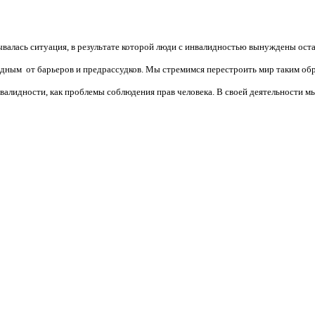
валась ситуация, в результате которой люди с инвалидностью вынуждены ост
бодным от барьеров и предрассудков. Мы стремимся перестроить мир таким об
алидности, как проблемы соблюдения прав человека. В своей деятельности мы