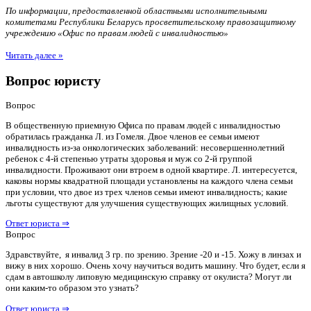
По информации, предоставленной областными исполнительными
комитетами Республики Беларусь просветительскому правозащитному
учреждению «Офис по правам людей с инвалидностью»
Читать далее »
Вопрос юристу
Вопрос
В общественную приемную Офиса по правам людей с инвалидностью
обратилась гражданка Л. из Гомеля. Двое членов ее семьи имеют
инвалидность из-за онкологических заболеваний: несовершеннолетний
ребенок с 4-й степенью утраты здоровья и муж со 2-й группой
инвалидности. Проживают они втроем в одной квартире. Л. интересуется,
каковы нормы квадратной площади установлены на каждого члена семьи
при условии, что двое из трех членов семьи имеют инвалидность; какие
льготы существуют для улучшения существующих жилищных условий.
Ответ юриста ⇒
Вопрос
Здравствуйте, я инвалид 3 гр. по зрению. Зрение -20 и -15. Хожу в линзах и
вижу в них хорошо. Очень хочу научиться водить машину. Что будет, если я
сдам в автошколу липовую медицинскую справку от окулиста? Могут ли
они каким-то образом это узнать?
Ответ юриста ⇒