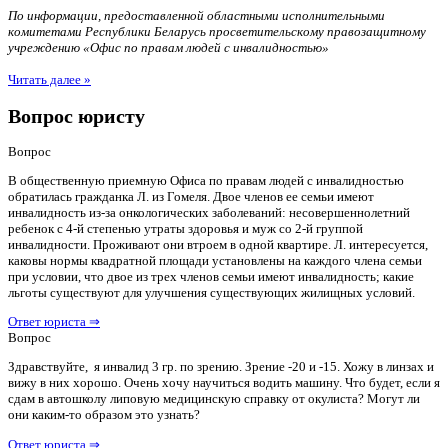
По информации, предоставленной областными исполнительными
комитетами Республики Беларусь просветительскому правозащитному
учреждению «Офис по правам людей с инвалидностью»
Читать далее »
Вопрос юристу
Вопрос
В общественную приемную Офиса по правам людей с инвалидностью
обратилась гражданка Л. из Гомеля. Двое членов ее семьи имеют
инвалидность из-за онкологических заболеваний: несовершеннолетний
ребенок с 4-й степенью утраты здоровья и муж со 2-й группой
инвалидности. Проживают они втроем в одной квартире. Л. интересуется,
каковы нормы квадратной площади установлены на каждого члена семьи
при условии, что двое из трех членов семьи имеют инвалидность; какие
льготы существуют для улучшения существующих жилищных условий.
Ответ юриста ⇒
Вопрос
Здравствуйте, я инвалид 3 гр. по зрению. Зрение -20 и -15. Хожу в линзах и
вижу в них хорошо. Очень хочу научиться водить машину. Что будет, если я
сдам в автошколу липовую медицинскую справку от окулиста? Могут ли
они каким-то образом это узнать?
Ответ юриста ⇒