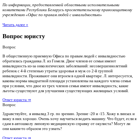
По информации, предоставленной областными исполнительными
комитетами Республики Беларусь просветительскому правозащитному
учреждению «Офис по правам людей с инвалидностью»
Читать далее »
Вопрос юристу
Вопрос
В общественную приемную Офиса по правам людей с инвалидностью
обратилась гражданка Л. из Гомеля. Двое членов ее семьи имеют
инвалидность из-за онкологических заболеваний: несовершеннолетний
ребенок с 4-й степенью утраты здоровья и муж со 2-й группой
инвалидности. Проживают они втроем в одной квартире. Л. интересуется,
каковы нормы квадратной площади установлены на каждого члена семьи
при условии, что двое из трех членов семьи имеют инвалидность; какие
льготы существуют для улучшения существующих жилищных условий.
Ответ юриста ⇒
Вопрос
Здравствуйте, я инвалид 3 гр. по зрению. Зрение -20 и -15. Хожу в линзах и
вижу в них хорошо. Очень хочу научиться водить машину. Что будет, если я
сдам в автошколу липовую медицинскую справку от окулиста? Могут ли
они каким-то образом это узнать?
Ответ юриста ⇒