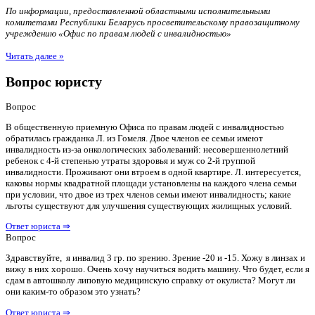
По информации, предоставленной областными исполнительными
комитетами Республики Беларусь просветительскому правозащитному
учреждению «Офис по правам людей с инвалидностью»
Читать далее »
Вопрос юристу
Вопрос
В общественную приемную Офиса по правам людей с инвалидностью
обратилась гражданка Л. из Гомеля. Двое членов ее семьи имеют
инвалидность из-за онкологических заболеваний: несовершеннолетний
ребенок с 4-й степенью утраты здоровья и муж со 2-й группой
инвалидности. Проживают они втроем в одной квартире. Л. интересуется,
каковы нормы квадратной площади установлены на каждого члена семьи
при условии, что двое из трех членов семьи имеют инвалидность; какие
льготы существуют для улучшения существующих жилищных условий.
Ответ юриста ⇒
Вопрос
Здравствуйте, я инвалид 3 гр. по зрению. Зрение -20 и -15. Хожу в линзах и
вижу в них хорошо. Очень хочу научиться водить машину. Что будет, если я
сдам в автошколу липовую медицинскую справку от окулиста? Могут ли
они каким-то образом это узнать?
Ответ юриста ⇒