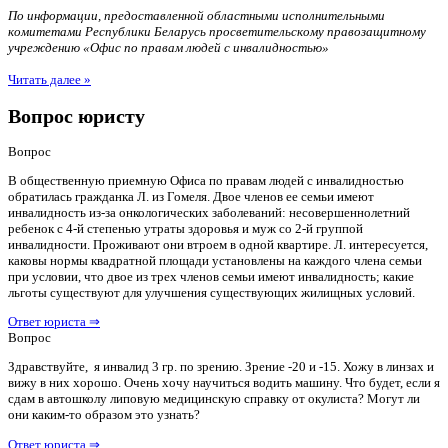
По информации, предоставленной областными исполнительными
комитетами Республики Беларусь просветительскому правозащитному
учреждению «Офис по правам людей с инвалидностью»
Читать далее »
Вопрос юристу
Вопрос
В общественную приемную Офиса по правам людей с инвалидностью
обратилась гражданка Л. из Гомеля. Двое членов ее семьи имеют
инвалидность из-за онкологических заболеваний: несовершеннолетний
ребенок с 4-й степенью утраты здоровья и муж со 2-й группой
инвалидности. Проживают они втроем в одной квартире. Л. интересуется,
каковы нормы квадратной площади установлены на каждого члена семьи
при условии, что двое из трех членов семьи имеют инвалидность; какие
льготы существуют для улучшения существующих жилищных условий.
Ответ юриста ⇒
Вопрос
Здравствуйте, я инвалид 3 гр. по зрению. Зрение -20 и -15. Хожу в линзах и
вижу в них хорошо. Очень хочу научиться водить машину. Что будет, если я
сдам в автошколу липовую медицинскую справку от окулиста? Могут ли
они каким-то образом это узнать?
Ответ юриста ⇒