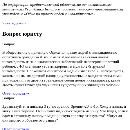
По информации, предоставленной областными исполнительными
комитетами Республики Беларусь просветительскому правозащитному
учреждению «Офис по правам людей с инвалидностью»
Читать далее »
Вопрос юристу
Вопрос
В общественную приемную Офиса по правам людей с инвалидностью
обратилась гражданка Л. из Гомеля. Двое членов ее семьи имеют
инвалидность из-за онкологических заболеваний: несовершеннолетний
ребенок с 4-й степенью утраты здоровья и муж со 2-й группой
инвалидности. Проживают они втроем в одной квартире. Л. интересуется,
каковы нормы квадратной площади установлены на каждого члена семьи
при условии, что двое из трех членов семьи имеют инвалидность; какие
льготы существуют для улучшения существующих жилищных условий.
Ответ юриста ⇒
Вопрос
Здравствуйте, я инвалид 3 гр. по зрению. Зрение -20 и -15. Хожу в линзах и
вижу в них хорошо. Очень хочу научиться водить машину. Что будет, если я
сдам в автошколу липовую медицинскую справку от окулиста? Могут ли
они каким-то образом это узнать?
Ответ юриста ⇒