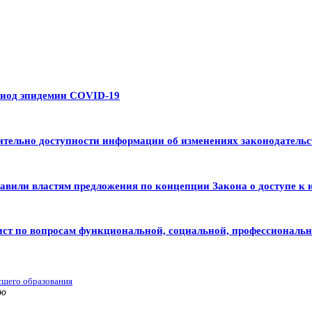
риод эпидемии COVID-19
тельно доступности информации об изменениях законодательс
авили властям предложения по концепции Закона о доступе к 
ист по вопросам функциональной, социальной, профессиональ
сшего образования
ью