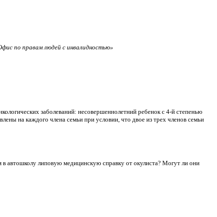
фис по правам людей с инвалидностью»
нкологических заболеваний: несовершеннолетний ребенок с 4-й степенью
лены на каждого члена семьи при условии, что двое из трех членов семьи
сдам в автошколу липовую медицинскую справку от окулиста? Могут ли они