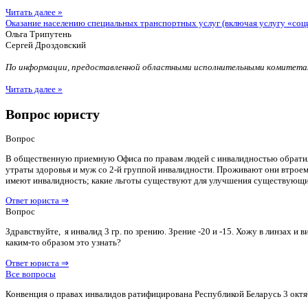
Читать далее »
Оказание населению специальных транспортных услуг (включая услугу «соц
Ольга Трипутень
Сергей Дроздовский
По информации, предоставленной областными исполнительными комитетам
Читать далее »
Вопрос юристу
Вопрос
В общественную приемную Офиса по правам людей с инвалидностью обратилас
утраты здоровья и муж со 2-й группой инвалидности. Проживают они втроем 
имеют инвалидность; какие льготы существуют для улучшения существующ
Ответ юриста ⇒
Вопрос
Здравствуйте, я инвалид 3 гр. по зрению. Зрение -20 и -15. Хожу в линзах 
каким-то образом это узнать?
Ответ юриста ⇒
Все вопросы
Конвенция о правах инвалидов ратифицирована Республикой Беларусь 3 октя