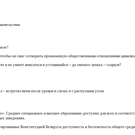
имательства
коле?
, чтобы он смог сотворить пронизанную общественными отношениями цивили
т и не умеют вписаться в устоявшийся -- до гнилого запаха -- социум?
л – встретил меня после уроков в слезах и с распухшим ухом.
ие». Среднее специальное и высшее образование доступно для всех в соответ
ых заведениях.
тированные Конституцией Беларуси доступность и бесплатность общего средн