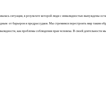
валась ситуация, в результате которой люди с инвалидностью вынуждены ост
бодным от барьеров и предрассудков. Мы стремимся перестроить мир таким об
алидности, как проблемы соблюдения прав человека. В своей деятельности мы