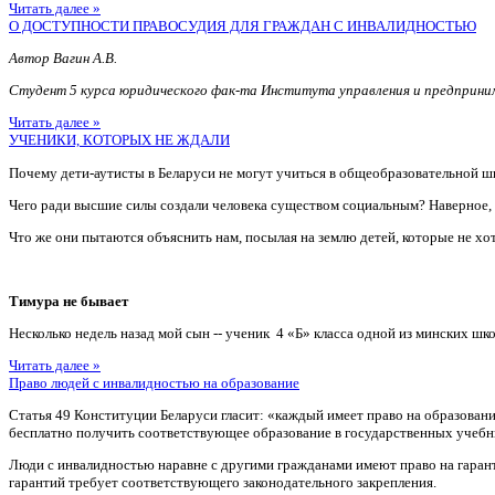
Читать далее »
О ДОСТУПНОСТИ ПРАВОСУДИЯ ДЛЯ ГРАЖДАН С ИНВАЛИДНОСТЬЮ
Автор Вагин А.В.
Студент 5 курса юридического фак-та Института управления и предприн
Читать далее »
УЧЕНИКИ, КОТОРЫХ НЕ ЖДАЛИ
Почему дети-аутисты в Беларуси не могут учиться в общеобразовательной ш
Чего ради высшие силы создали человека существом социальным? Наверное
Что же они пытаются объяснить нам, посылая на землю детей, которые не хотя
Тимура не бывает
Несколько недель назад мой сын -- ученик 4 «Б» класса одной из минских шко
Читать далее »
Право людей с инвалидностью на образование
Статья 49 Конституции Беларуси гласит: «каждый имеет право на образован
бесплатно получить соответствующее образование в государственных учебн
Люди с инвалидностью наравне с другими гражданами имеют право на гаран
гарантий требует соответствующего законодательного закрепления.