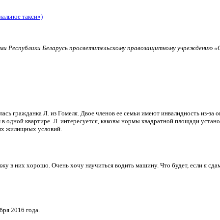
иальное такси»)
и Республики Беларусь просветительскому правозащитному учреждению «О
ь гражданка Л. из Гомеля. Двое членов ее семьи имеют инвалидность из-за о
в одной квартире. Л. интересуется, каковы нормы квадратной площади установ
их жилищных условий.
и вижу в них хорошо. Очень хочу научиться водить машину. Что будет, если я 
бря 2016 года.