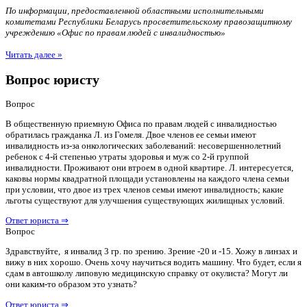
По информации, предоставленной областными исполнительными
комитетами Республики Беларусь просветительскому правозащитному
учреждению «Офис по правам людей с инвалидностью»
Читать далее »
Вопрос юристу
Вопрос
В общественную приемную Офиса по правам людей с инвалидностью
обратилась гражданка Л. из Гомеля. Двое членов ее семьи имеют
инвалидность из-за онкологических заболеваний: несовершеннолетний
ребенок с 4-й степенью утраты здоровья и муж со 2-й группой
инвалидности. Проживают они втроем в одной квартире. Л. интересуется,
каковы нормы квадратной площади установлены на каждого члена семьи
при условии, что двое из трех членов семьи имеют инвалидность; какие
льготы существуют для улучшения существующих жилищных условий.
Ответ юриста ⇒
Вопрос
Здравствуйте, я инвалид 3 гр. по зрению. Зрение -20 и -15. Хожу в линзах и
вижу в них хорошо. Очень хочу научиться водить машину. Что будет, если я
сдам в автошколу липовую медицинскую справку от окулиста? Могут ли
они каким-то образом это узнать?
Ответ юриста ⇒