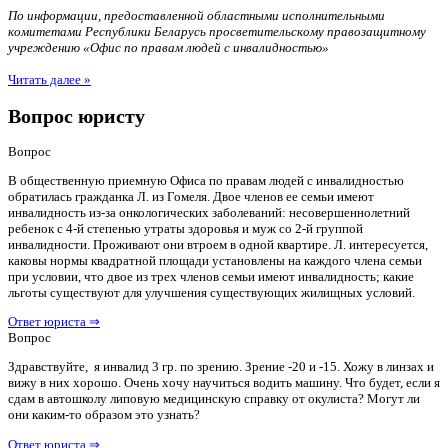
По информации, предоставленной областными исполнительными
комитетами Республики Беларусь просветительскому правозащитному
учреждению «Офис по правам людей с инвалидностью»
Читать далее »
Вопрос юристу
Вопрос
В общественную приемную Офиса по правам людей с инвалидностью
обратилась гражданка Л. из Гомеля. Двое членов ее семьи имеют
инвалидность из-за онкологических заболеваний: несовершеннолетний
ребенок с 4-й степенью утраты здоровья и муж со 2-й группой
инвалидности. Проживают они втроем в одной квартире. Л. интересуется,
каковы нормы квадратной площади установлены на каждого члена семьи
при условии, что двое из трех членов семьи имеют инвалидность; какие
льготы существуют для улучшения существующих жилищных условий.
Ответ юриста ⇒
Вопрос
Здравствуйте, я инвалид 3 гр. по зрению. Зрение -20 и -15. Хожу в линзах и
вижу в них хорошо. Очень хочу научиться водить машину. Что будет, если я
сдам в автошколу липовую медицинскую справку от окулиста? Могут ли
они каким-то образом это узнать?
Ответ юриста ⇒