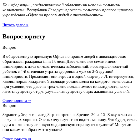
По информации, предоставленной областными исполнительными
комитетами Республики Беларусь просветительскому правозащитному
учреждению «Офис по правам людей с инвалидностью»
Читать далее »
Вопрос юристу
Вопрос
В общественную приемную Офиса по правам людей с инвалидностью
обратилась гражданка Л. из Гомеля. Двое членов ее семьи имеют
инвалидность из-за онкологических заболеваний: несовершеннолетний
ребенок с 4-й степенью утраты здоровья и муж со 2-й группой
инвалидности. Проживают они втроем в одной квартире. Л. интересуется,
каковы нормы квадратной площади установлены на каждого члена семьи
при условии, что двое из трех членов семьи имеют инвалидность; какие
льготы существуют для улучшения существующих жилищных условий.
Ответ юриста ⇒
Вопрос
Здравствуйте, я инвалид 3 гр. по зрению. Зрение -20 и -15. Хожу в линзах и
вижу в них хорошо. Очень хочу научиться водить машину. Что будет, если я
сдам в автошколу липовую медицинскую справку от окулиста? Могут ли
они каким-то образом это узнать?
Ответ юриста ⇒