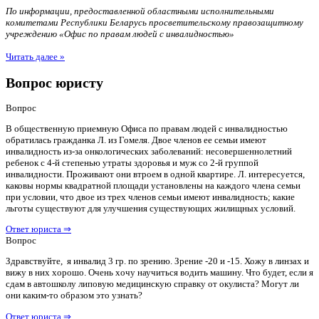
По информации, предоставленной областными исполнительными
комитетами Республики Беларусь просветительскому правозащитному
учреждению «Офис по правам людей с инвалидностью»
Читать далее »
Вопрос юристу
Вопрос
В общественную приемную Офиса по правам людей с инвалидностью
обратилась гражданка Л. из Гомеля. Двое членов ее семьи имеют
инвалидность из-за онкологических заболеваний: несовершеннолетний
ребенок с 4-й степенью утраты здоровья и муж со 2-й группой
инвалидности. Проживают они втроем в одной квартире. Л. интересуется,
каковы нормы квадратной площади установлены на каждого члена семьи
при условии, что двое из трех членов семьи имеют инвалидность; какие
льготы существуют для улучшения существующих жилищных условий.
Ответ юриста ⇒
Вопрос
Здравствуйте, я инвалид 3 гр. по зрению. Зрение -20 и -15. Хожу в линзах и
вижу в них хорошо. Очень хочу научиться водить машину. Что будет, если я
сдам в автошколу липовую медицинскую справку от окулиста? Могут ли
они каким-то образом это узнать?
Ответ юриста ⇒