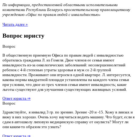
По информации, предоставленной областными исполнительными
комитетами Республики Беларусь просветительскому правозащитному
учреждению «Офис по правам людей с инвалидностью»
Читать далее »
Вопрос юристу
Вопрос
В общественную приемную Офиса по правам людей с инвалидностью
обратилась гражданка Л. из Гомеля. Двое членов ее семьи имеют
инвалидность из-за онкологических заболеваний: несовершеннолетний
ребенок с 4-й степенью утраты здоровья и муж со 2-й группой
инвалидности. Проживают они втроем в одной квартире. Л. интересуется,
каковы нормы квадратной площади установлены на каждого члена семьи
при условии, что двое из трех членов семьи имеют инвалидность; какие
льготы существуют для улучшения существующих жилищных условий.
Ответ юриста ⇒
Вопрос
Здравствуйте, я инвалид 3 гр. по зрению. Зрение -20 и -15. Хожу в линзах и
вижу в них хорошо. Очень хочу научиться водить машину. Что будет, если я
сдам в автошколу липовую медицинскую справку от окулиста? Могут ли
они каким-то образом это узнать?
Ответ юриста ⇒