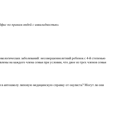
фис по правам людей с инвалидностью»
нкологических заболеваний: несовершеннолетний ребенок с 4-й степенью
лены на каждого члена семьи при условии, что двое из трех членов семьи
сдам в автошколу липовую медицинскую справку от окулиста? Могут ли они