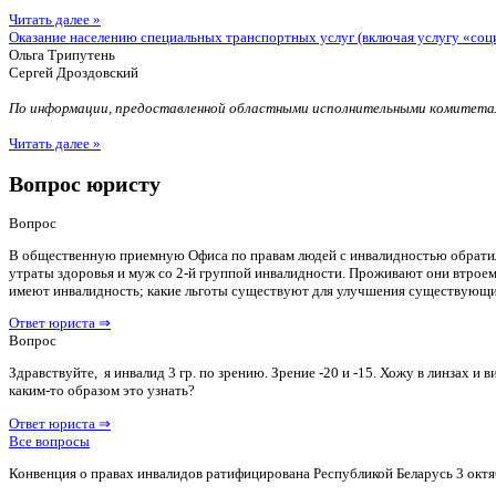
Читать далее »
Оказание населению специальных транспортных услуг (включая услугу «соц
Ольга Трипутень
Сергей Дроздовский
По информации, предоставленной областными исполнительными комитетам
Читать далее »
Вопрос юристу
Вопрос
В общественную приемную Офиса по правам людей с инвалидностью обратилас
утраты здоровья и муж со 2-й группой инвалидности. Проживают они втроем 
имеют инвалидность; какие льготы существуют для улучшения существующ
Ответ юриста ⇒
Вопрос
Здравствуйте, я инвалид 3 гр. по зрению. Зрение -20 и -15. Хожу в линзах 
каким-то образом это узнать?
Ответ юриста ⇒
Все вопросы
Конвенция о правах инвалидов ратифицирована Республикой Беларусь 3 октя