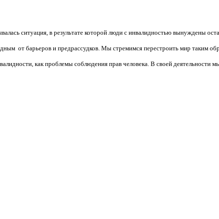
валась ситуация, в результате которой люди с инвалидностью вынуждены ост
бодным от барьеров и предрассудков. Мы стремимся перестроить мир таким об
алидности, как проблемы соблюдения прав человека. В своей деятельности мы