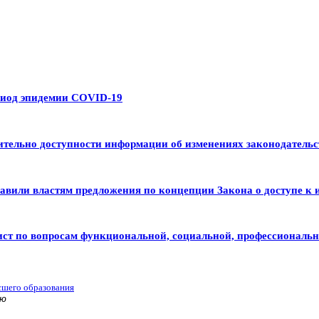
риод эпидемии COVID-19
тельно доступности информации об изменениях законодательс
авили властям предложения по концепции Закона о доступе к 
ист по вопросам функциональной, социальной, профессиональ
сшего образования
ью