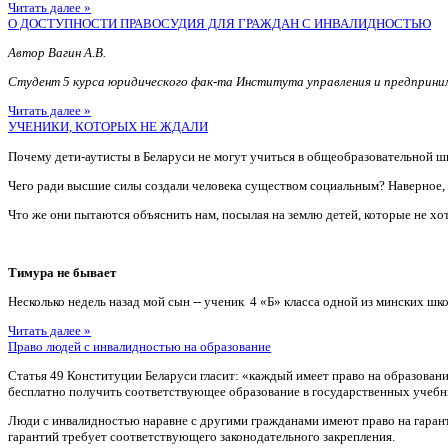
Читать далее »
О ДОСТУПНОСТИ ПРАВОСУДИЯ ДЛЯ ГРАЖДАН С ИНВАЛИДНОСТЬЮ
Автор Вагин А.В.
Студент 5 курса юридического фак-та Института управления и предприн
Читать далее »
УЧЕНИКИ, КОТОРЫХ НЕ ЖДАЛИ
Почему дети-аутисты в Беларуси не могут учиться в общеобразовательной ш
Чего ради высшие силы создали человека существом социальным? Наверное
Что же они пытаются объяснить нам, посылая на землю детей, которые не хотя
Тимура не бывает
Несколько недель назад мой сын -- ученик 4 «Б» класса одной из минских шко
Читать далее »
Право людей с инвалидностью на образование
Статья 49 Конституции Беларуси гласит: «каждый имеет право на образован
бесплатно получить соответствующее образование в государственных учебн
Люди с инвалидностью наравне с другими гражданами имеют право на гаран
гарантий требует соответствующего законодательного закрепления.