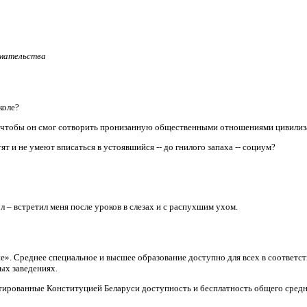
имательства
коле?
, чтобы он смог сотворить пронизанную общественными отношениями цивили
т и не умеют вписаться в устоявшийся -- до гнилого запаха -- социум?
л – встретил меня после уроков в слезах и с распухшим ухом.
ие». Среднее специальное и высшее образование доступно для всех в соответ
ых заведениях.
тированные Конституцией Беларуси доступность и бесплатность общего средн