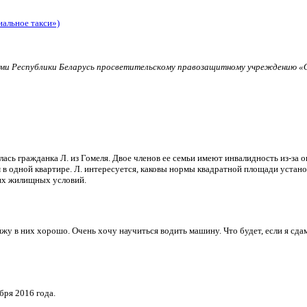
иальное такси»)
и Республики Беларусь просветительскому правозащитному учреждению «О
ь гражданка Л. из Гомеля. Двое членов ее семьи имеют инвалидность из-за о
в одной квартире. Л. интересуется, каковы нормы квадратной площади установ
их жилищных условий.
и вижу в них хорошо. Очень хочу научиться водить машину. Что будет, если я 
бря 2016 года.