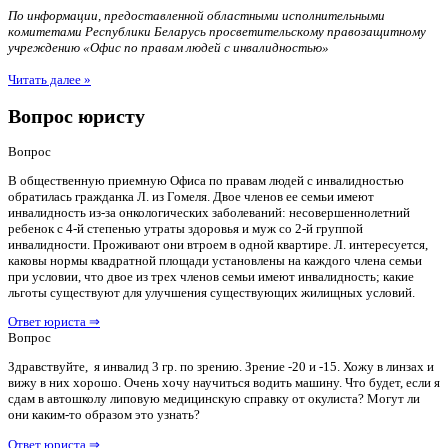
По информации, предоставленной областными исполнительными
комитетами Республики Беларусь просветительскому правозащитному
учреждению «Офис по правам людей с инвалидностью»
Читать далее »
Вопрос юристу
Вопрос
В общественную приемную Офиса по правам людей с инвалидностью
обратилась гражданка Л. из Гомеля. Двое членов ее семьи имеют
инвалидность из-за онкологических заболеваний: несовершеннолетний
ребенок с 4-й степенью утраты здоровья и муж со 2-й группой
инвалидности. Проживают они втроем в одной квартире. Л. интересуется,
каковы нормы квадратной площади установлены на каждого члена семьи
при условии, что двое из трех членов семьи имеют инвалидность; какие
льготы существуют для улучшения существующих жилищных условий.
Ответ юриста ⇒
Вопрос
Здравствуйте, я инвалид 3 гр. по зрению. Зрение -20 и -15. Хожу в линзах и
вижу в них хорошо. Очень хочу научиться водить машину. Что будет, если я
сдам в автошколу липовую медицинскую справку от окулиста? Могут ли
они каким-то образом это узнать?
Ответ юриста ⇒