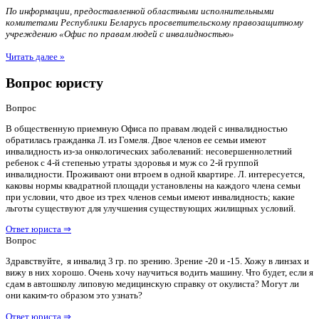
По информации, предоставленной областными исполнительными
комитетами Республики Беларусь просветительскому правозащитному
учреждению «Офис по правам людей с инвалидностью»
Читать далее »
Вопрос юристу
Вопрос
В общественную приемную Офиса по правам людей с инвалидностью
обратилась гражданка Л. из Гомеля. Двое членов ее семьи имеют
инвалидность из-за онкологических заболеваний: несовершеннолетний
ребенок с 4-й степенью утраты здоровья и муж со 2-й группой
инвалидности. Проживают они втроем в одной квартире. Л. интересуется,
каковы нормы квадратной площади установлены на каждого члена семьи
при условии, что двое из трех членов семьи имеют инвалидность; какие
льготы существуют для улучшения существующих жилищных условий.
Ответ юриста ⇒
Вопрос
Здравствуйте, я инвалид 3 гр. по зрению. Зрение -20 и -15. Хожу в линзах и
вижу в них хорошо. Очень хочу научиться водить машину. Что будет, если я
сдам в автошколу липовую медицинскую справку от окулиста? Могут ли
они каким-то образом это узнать?
Ответ юриста ⇒