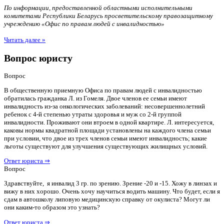
По информации, предоставленной областными исполнительными
комитетами Республики Беларусь просветительскому правозащитному
учреждению «Офис по правам людей с инвалидностью»
Читать далее »
Вопрос юристу
Вопрос
В общественную приемную Офиса по правам людей с инвалидностью
обратилась гражданка Л. из Гомеля. Двое членов ее семьи имеют
инвалидность из-за онкологических заболеваний: несовершеннолетний
ребенок с 4-й степенью утраты здоровья и муж со 2-й группой
инвалидности. Проживают они втроем в одной квартире. Л. интересуется,
каковы нормы квадратной площади установлены на каждого члена семьи
при условии, что двое из трех членов семьи имеют инвалидность; какие
льготы существуют для улучшения существующих жилищных условий.
Ответ юриста ⇒
Вопрос
Здравствуйте, я инвалид 3 гр. по зрению. Зрение -20 и -15. Хожу в линзах и
вижу в них хорошо. Очень хочу научиться водить машину. Что будет, если я
сдам в автошколу липовую медицинскую справку от окулиста? Могут ли
они каким-то образом это узнать?
Ответ юриста ⇒