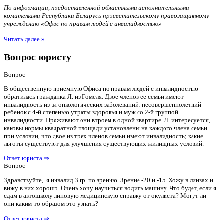
По информации, предоставленной областными исполнительными
комитетами Республики Беларусь просветительскому правозащитному
учреждению «Офис по правам людей с инвалидностью»
Читать далее »
Вопрос юристу
Вопрос
В общественную приемную Офиса по правам людей с инвалидностью
обратилась гражданка Л. из Гомеля. Двое членов ее семьи имеют
инвалидность из-за онкологических заболеваний: несовершеннолетний
ребенок с 4-й степенью утраты здоровья и муж со 2-й группой
инвалидности. Проживают они втроем в одной квартире. Л. интересуется,
каковы нормы квадратной площади установлены на каждого члена семьи
при условии, что двое из трех членов семьи имеют инвалидность; какие
льготы существуют для улучшения существующих жилищных условий.
Ответ юриста ⇒
Вопрос
Здравствуйте, я инвалид 3 гр. по зрению. Зрение -20 и -15. Хожу в линзах и
вижу в них хорошо. Очень хочу научиться водить машину. Что будет, если я
сдам в автошколу липовую медицинскую справку от окулиста? Могут ли
они каким-то образом это узнать?
Ответ юриста ⇒