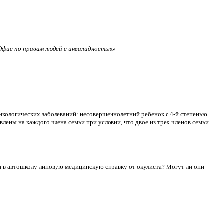
фис по правам людей с инвалидностью»
нкологических заболеваний: несовершеннолетний ребенок с 4-й степенью
лены на каждого члена семьи при условии, что двое из трех членов семьи
сдам в автошколу липовую медицинскую справку от окулиста? Могут ли они