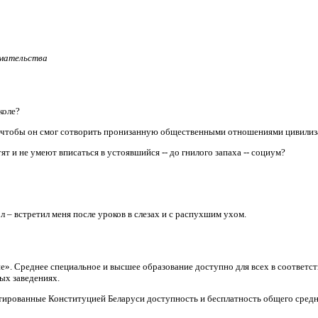
имательства
коле?
, чтобы он смог сотворить пронизанную общественными отношениями цивили
т и не умеют вписаться в устоявшийся -- до гнилого запаха -- социум?
л – встретил меня после уроков в слезах и с распухшим ухом.
ие». Среднее специальное и высшее образование доступно для всех в соответ
ых заведениях.
тированные Конституцией Беларуси доступность и бесплатность общего средн