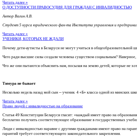
Читать далее »
О ДОСТУПНОСТИ ПРАВОСУДИЯ ДЛЯ ГРАЖДАН С ИНВАЛИДНОСТЬЮ
Автор Вагин А.В.
Студент 5 курса юридического фак-та Института управления и предприн
Читать далее »
УЧЕНИКИ, КОТОРЫХ НЕ ЖДАЛИ
Почему дети-аутисты в Беларуси не могут учиться в общеобразовательной ш
Чего ради высшие силы создали человека существом социальным? Наверное
Что же они пытаются объяснить нам, посылая на землю детей, которые не хотя
Тимура не бывает
Несколько недель назад мой сын -- ученик 4 «Б» класса одной из минских шко
Читать далее »
Право людей с инвалидностью на образование
Статья 49 Конституции Беларуси гласит: «каждый имеет право на образован
бесплатно получить соответствующее образование в государственных учебн
Люди с инвалидностью наравне с другими гражданами имеют право на гаран
гарантий требует соответствующего законодательного закрепления.