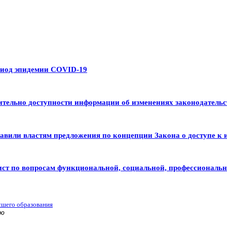
риод эпидемии COVID-19
тельно доступности информации об изменениях законодательс
авили властям предложения по концепции Закона о доступе к 
ист по вопросам функциональной, социальной, профессиональ
сшего образования
ью