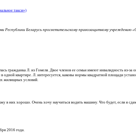
иальное такси»)
и Республики Беларусь просветительскому правозащитному учреждению «О
ь гражданка Л. из Гомеля. Двое членов ее семьи имеют инвалидность из-за о
в одной квартире. Л. интересуется, каковы нормы квадратной площади установ
их жилищных условий.
и вижу в них хорошо. Очень хочу научиться водить машину. Что будет, если я 
бря 2016 года.