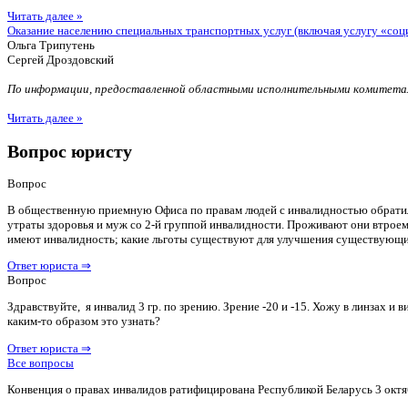
Читать далее »
Оказание населению специальных транспортных услуг (включая услугу «соц
Ольга Трипутень
Сергей Дроздовский
По информации, предоставленной областными исполнительными комитетам
Читать далее »
Вопрос юристу
Вопрос
В общественную приемную Офиса по правам людей с инвалидностью обратилас
утраты здоровья и муж со 2-й группой инвалидности. Проживают они втроем 
имеют инвалидность; какие льготы существуют для улучшения существующ
Ответ юриста ⇒
Вопрос
Здравствуйте, я инвалид 3 гр. по зрению. Зрение -20 и -15. Хожу в линзах 
каким-то образом это узнать?
Ответ юриста ⇒
Все вопросы
Конвенция о правах инвалидов ратифицирована Республикой Беларусь 3 октя