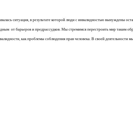
валась ситуация, в результате которой люди с инвалидностью вынуждены ост
бодным от барьеров и предрассудков. Мы стремимся перестроить мир таким об
алидности, как проблемы соблюдения прав человека. В своей деятельности мы