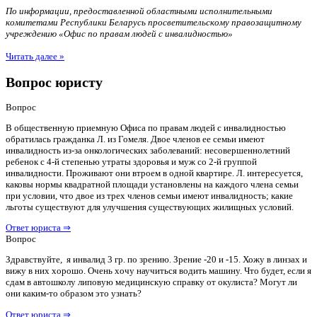
По информации, предоставленной областными исполнительными
комитетами Республики Беларусь просветительскому правозащитному
учреждению «Офис по правам людей с инвалидностью»
Читать далее »
Вопрос юристу
Вопрос
В общественную приемную Офиса по правам людей с инвалидностью
обратилась гражданка Л. из Гомеля. Двое членов ее семьи имеют
инвалидность из-за онкологических заболеваний: несовершеннолетний
ребенок с 4-й степенью утраты здоровья и муж со 2-й группой
инвалидности. Проживают они втроем в одной квартире. Л. интересуется,
каковы нормы квадратной площади установлены на каждого члена семьи
при условии, что двое из трех членов семьи имеют инвалидность; какие
льготы существуют для улучшения существующих жилищных условий.
Ответ юриста ⇒
Вопрос
Здравствуйте, я инвалид 3 гр. по зрению. Зрение -20 и -15. Хожу в линзах и
вижу в них хорошо. Очень хочу научиться водить машину. Что будет, если я
сдам в автошколу липовую медицинскую справку от окулиста? Могут ли
они каким-то образом это узнать?
Ответ юриста ⇒