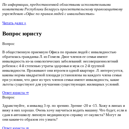
По информации, предоставленной областными исполнительными
комитетами Республики Беларусь просветительскому правозащитному
учреждению «Офис по правам людей с инвалидностью»
Читать далее »
Вопрос юристу
Вопрос
В общественную приемную Офиса по правам людей с инвалидностью
обратилась гражданка Л. из Гомеля. Двое членов ее семьи имеют
инвалидность из-за онкологических заболеваний: несовершеннолетний
ребенок с 4-й степенью утраты здоровья и муж со 2-й группой
инвалидности. Проживают они втроем в одной квартире. Л. интересуется,
каковы нормы квадратной площади установлены на каждого члена семьи
при условии, что двое из трех членов семьи имеют инвалидность; какие
льготы существуют для улучшения существующих жилищных условий.
Ответ юриста ⇒
Вопрос
Здравствуйте, я инвалид 3 гр. по зрению. Зрение -20 и -15. Хожу в линзах и
вижу в них хорошо. Очень хочу научиться водить машину. Что будет, если я
сдам в автошколу липовую медицинскую справку от окулиста? Могут ли
они каким-то образом это узнать?
Ответ юриста ⇒