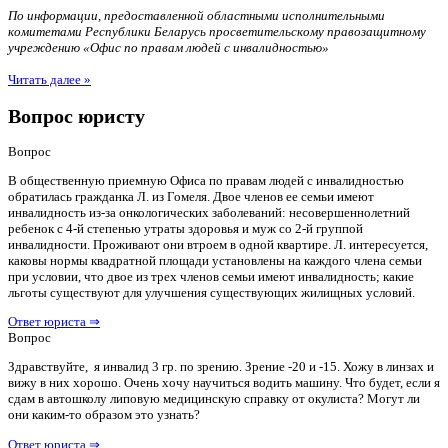
По информации, предоставленной областными исполнительными
комитетами Республики Беларусь просветительскому правозащитному
учреждению «Офис по правам людей с инвалидностью»
Читать далее »
Вопрос юристу
Вопрос
В общественную приемную Офиса по правам людей с инвалидностью
обратилась гражданка Л. из Гомеля. Двое членов ее семьи имеют
инвалидность из-за онкологических заболеваний: несовершеннолетний
ребенок с 4-й степенью утраты здоровья и муж со 2-й группой
инвалидности. Проживают они втроем в одной квартире. Л. интересуется,
каковы нормы квадратной площади установлены на каждого члена семьи
при условии, что двое из трех членов семьи имеют инвалидность; какие
льготы существуют для улучшения существующих жилищных условий.
Ответ юриста ⇒
Вопрос
Здравствуйте, я инвалид 3 гр. по зрению. Зрение -20 и -15. Хожу в линзах и
вижу в них хорошо. Очень хочу научиться водить машину. Что будет, если я
сдам в автошколу липовую медицинскую справку от окулиста? Могут ли
они каким-то образом это узнать?
Ответ юриста ⇒