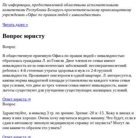
По информации, предоставленной областными исполнительными
комитетами Республики Беларусь просветительскому правозащитному
учреждению «Офис по правам людей с инвалидностью»
Читать далее »
Вопрос юристу
Вопрос
В общественную приемную Офиса по правам людей с инвалидностью
обратилась гражданка Л. из Гомеля. Двое членов ее семьи имеют
инвалидность из-за онкологических заболеваний: несовершеннолетний
ребенок с 4-й степенью утраты здоровья и муж со 2-й группой
инвалидности. Проживают они втроем в одной квартире. Л. интересуется,
каковы нормы квадратной площади установлены на каждого члена семьи
при условии, что двое из трех членов семьи имеют инвалидность; какие
льготы существуют для улучшения существующих жилищных условий.
Ответ юриста ⇒
Вопрос
Здравствуйте, я инвалид 3 гр. по зрению. Зрение -20 и -15. Хожу в линзах и
вижу в них хорошо. Очень хочу научиться водить машину. Что будет, если я
сдам в автошколу липовую медицинскую справку от окулиста? Могут ли
они каким-то образом это узнать?
Ответ юриста ⇒