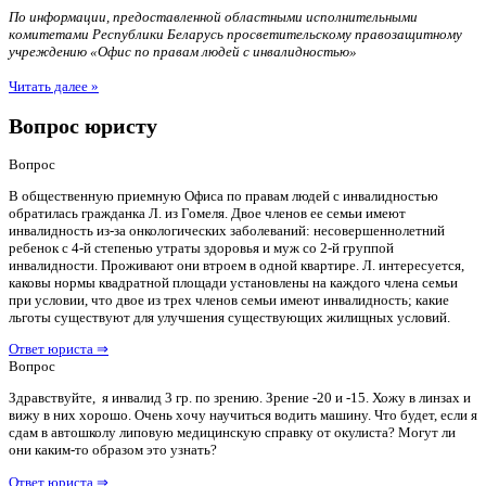
По информации, предоставленной областными исполнительными
комитетами Республики Беларусь просветительскому правозащитному
учреждению «Офис по правам людей с инвалидностью»
Читать далее »
Вопрос юристу
Вопрос
В общественную приемную Офиса по правам людей с инвалидностью
обратилась гражданка Л. из Гомеля. Двое членов ее семьи имеют
инвалидность из-за онкологических заболеваний: несовершеннолетний
ребенок с 4-й степенью утраты здоровья и муж со 2-й группой
инвалидности. Проживают они втроем в одной квартире. Л. интересуется,
каковы нормы квадратной площади установлены на каждого члена семьи
при условии, что двое из трех членов семьи имеют инвалидность; какие
льготы существуют для улучшения существующих жилищных условий.
Ответ юриста ⇒
Вопрос
Здравствуйте, я инвалид 3 гр. по зрению. Зрение -20 и -15. Хожу в линзах и
вижу в них хорошо. Очень хочу научиться водить машину. Что будет, если я
сдам в автошколу липовую медицинскую справку от окулиста? Могут ли
они каким-то образом это узнать?
Ответ юриста ⇒