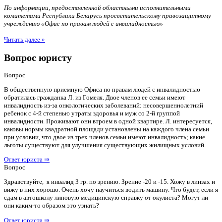
По информации, предоставленной областными исполнительными
комитетами Республики Беларусь просветительскому правозащитному
учреждению «Офис по правам людей с инвалидностью»
Читать далее »
Вопрос юристу
Вопрос
В общественную приемную Офиса по правам людей с инвалидностью
обратилась гражданка Л. из Гомеля. Двое членов ее семьи имеют
инвалидность из-за онкологических заболеваний: несовершеннолетний
ребенок с 4-й степенью утраты здоровья и муж со 2-й группой
инвалидности. Проживают они втроем в одной квартире. Л. интересуется,
каковы нормы квадратной площади установлены на каждого члена семьи
при условии, что двое из трех членов семьи имеют инвалидность; какие
льготы существуют для улучшения существующих жилищных условий.
Ответ юриста ⇒
Вопрос
Здравствуйте, я инвалид 3 гр. по зрению. Зрение -20 и -15. Хожу в линзах и
вижу в них хорошо. Очень хочу научиться водить машину. Что будет, если я
сдам в автошколу липовую медицинскую справку от окулиста? Могут ли
они каким-то образом это узнать?
Ответ юриста ⇒