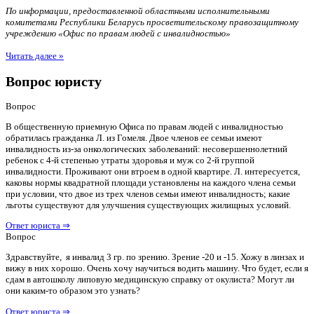
По информации, предоставленной областными исполнительными
комитетами Республики Беларусь просветительскому правозащитному
учреждению «Офис по правам людей с инвалидностью»
Читать далее »
Вопрос юристу
Вопрос
В общественную приемную Офиса по правам людей с инвалидностью
обратилась гражданка Л. из Гомеля. Двое членов ее семьи имеют
инвалидность из-за онкологических заболеваний: несовершеннолетний
ребенок с 4-й степенью утраты здоровья и муж со 2-й группой
инвалидности. Проживают они втроем в одной квартире. Л. интересуется,
каковы нормы квадратной площади установлены на каждого члена семьи
при условии, что двое из трех членов семьи имеют инвалидность; какие
льготы существуют для улучшения существующих жилищных условий.
Ответ юриста ⇒
Вопрос
Здравствуйте, я инвалид 3 гр. по зрению. Зрение -20 и -15. Хожу в линзах и
вижу в них хорошо. Очень хочу научиться водить машину. Что будет, если я
сдам в автошколу липовую медицинскую справку от окулиста? Могут ли
они каким-то образом это узнать?
Ответ юриста ⇒