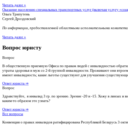
Читать далее »
Оказание населению специальных транспортных услуг (включая услугу «соц
Ольга Трипутень
Сергей Дроздовский
По информации, предоставленной областными исполнительными комитетам
Читать далее »
Вопрос юристу
Вопрос
В общественную приемную Офиса по правам людей с инвалидностью обратилас
утраты здоровья и муж со 2-й группой инвалидности. Проживают они втроем 
имеют инвалидность; какие льготы существуют для улучшения существующ
Ответ юриста ⇒
Вопрос
Здравствуйте, я инвалид 3 гр. по зрению. Зрение -20 и -15. Хожу в линзах 
каким-то образом это узнать?
Ответ юриста ⇒
Все вопросы
Конвенция о правах инвалидов ратифицирована Республикой Беларусь 3 октя