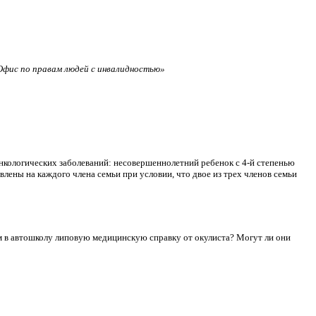
фис по правам людей с инвалидностью»
нкологических заболеваний: несовершеннолетний ребенок с 4-й степенью
лены на каждого члена семьи при условии, что двое из трех членов семьи
сдам в автошколу липовую медицинскую справку от окулиста? Могут ли они