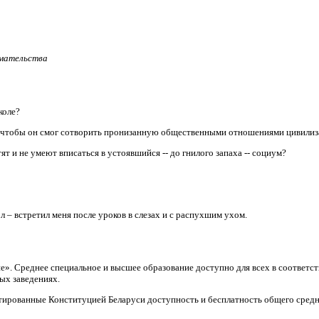
имательства
коле?
, чтобы он смог сотворить пронизанную общественными отношениями цивили
т и не умеют вписаться в устоявшийся -- до гнилого запаха -- социум?
л – встретил меня после уроков в слезах и с распухшим ухом.
ие». Среднее специальное и высшее образование доступно для всех в соответ
ых заведениях.
тированные Конституцией Беларуси доступность и бесплатность общего средн