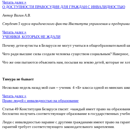
Читать далее »
О ДОСТУПНОСТИ ПРАВОСУДИЯ ДЛЯ ГРАЖДАН С ИНВАЛИДНОСТЬЮ
Автор Вагин А.В.
Студент 5 курса юридического фак-та Института управления и предприн
Читать далее »
УЧЕНИКИ, КОТОРЫХ НЕ ЖДАЛИ
Почему дети-аутисты в Беларуси не могут учиться в общеобразовательной ш
Чего ради высшие силы создали человека существом социальным? Наверное
Что же они пытаются объяснить нам, посылая на землю детей, которые не хотя
Тимура не бывает
Несколько недель назад мой сын -- ученик 4 «Б» класса одной из минских шко
Читать далее »
Право людей с инвалидностью на образование
Статья 49 Конституции Беларуси гласит: «каждый имеет право на образован
бесплатно получить соответствующее образование в государственных учебн
Люди с инвалидностью наравне с другими гражданами имеют право на гаран
гарантий требует соответствующего законодательного закрепления.