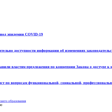
риод эпидемии COVID-19
тельно доступности информации об изменениях законодательс
авили властям предложения по концепции Закона о доступе к 
ист по вопросам функциональной, социальной, профессиональ
сшего образования
ью