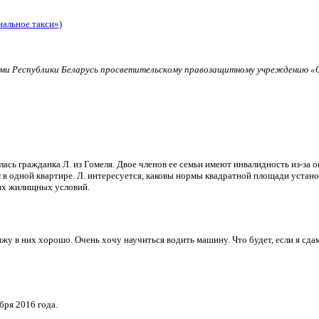
иальное такси»)
и Республики Беларусь просветительскому правозащитному учреждению «О
ь гражданка Л. из Гомеля. Двое членов ее семьи имеют инвалидность из-за о
в одной квартире. Л. интересуется, каковы нормы квадратной площади установ
их жилищных условий.
и вижу в них хорошо. Очень хочу научиться водить машину. Что будет, если я 
бря 2016 года.