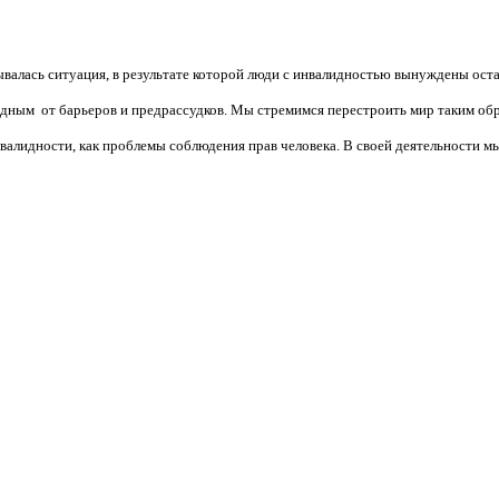
валась ситуация, в результате которой люди с инвалидностью вынуждены ост
бодным от барьеров и предрассудков. Мы стремимся перестроить мир таким об
алидности, как проблемы соблюдения прав человека. В своей деятельности мы