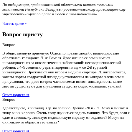
По информации, предоставленной областными исполнительными
комитетами Республики Беларусь просветительскому правозащитному
учреждению «Офис по правам людей с инвалидностью»
Читать далее »
Вопрос юристу
Вопрос
В общественную приемную Офиса по правам людей с инвалидностью
обратилась гражданка Л. из Гомеля. Двое членов ее семьи имеют
инвалидность из-за онкологических заболеваний: несовершеннолетний
ребенок с 4-й степенью утраты здоровья и муж со 2-й группой
инвалидности. Проживают они втроем в одной квартире. Л. интересуется,
каковы нормы квадратной площади установлены на каждого члена семьи
при условии, что двое из трех членов семьи имеют инвалидность; какие
льготы существуют для улучшения существующих жилищных условий.
Ответ юриста ⇒
Вопрос
Здравствуйте, я инвалид 3 гр. по зрению. Зрение -20 и -15. Хожу в линзах и
вижу в них хорошо. Очень хочу научиться водить машину. Что будет, если я
сдам в автошколу липовую медицинскую справку от окулиста? Могут ли
они каким-то образом это узнать?
Ответ юриста ⇒