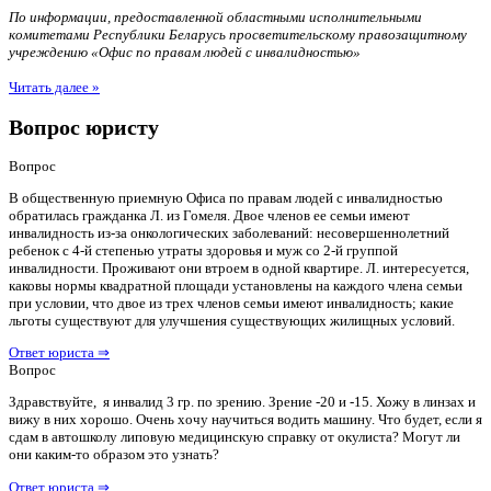
По информации, предоставленной областными исполнительными
комитетами Республики Беларусь просветительскому правозащитному
учреждению «Офис по правам людей с инвалидностью»
Читать далее »
Вопрос юристу
Вопрос
В общественную приемную Офиса по правам людей с инвалидностью
обратилась гражданка Л. из Гомеля. Двое членов ее семьи имеют
инвалидность из-за онкологических заболеваний: несовершеннолетний
ребенок с 4-й степенью утраты здоровья и муж со 2-й группой
инвалидности. Проживают они втроем в одной квартире. Л. интересуется,
каковы нормы квадратной площади установлены на каждого члена семьи
при условии, что двое из трех членов семьи имеют инвалидность; какие
льготы существуют для улучшения существующих жилищных условий.
Ответ юриста ⇒
Вопрос
Здравствуйте, я инвалид 3 гр. по зрению. Зрение -20 и -15. Хожу в линзах и
вижу в них хорошо. Очень хочу научиться водить машину. Что будет, если я
сдам в автошколу липовую медицинскую справку от окулиста? Могут ли
они каким-то образом это узнать?
Ответ юриста ⇒