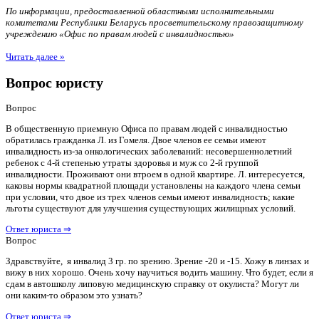
По информации, предоставленной областными исполнительными
комитетами Республики Беларусь просветительскому правозащитному
учреждению «Офис по правам людей с инвалидностью»
Читать далее »
Вопрос юристу
Вопрос
В общественную приемную Офиса по правам людей с инвалидностью
обратилась гражданка Л. из Гомеля. Двое членов ее семьи имеют
инвалидность из-за онкологических заболеваний: несовершеннолетний
ребенок с 4-й степенью утраты здоровья и муж со 2-й группой
инвалидности. Проживают они втроем в одной квартире. Л. интересуется,
каковы нормы квадратной площади установлены на каждого члена семьи
при условии, что двое из трех членов семьи имеют инвалидность; какие
льготы существуют для улучшения существующих жилищных условий.
Ответ юриста ⇒
Вопрос
Здравствуйте, я инвалид 3 гр. по зрению. Зрение -20 и -15. Хожу в линзах и
вижу в них хорошо. Очень хочу научиться водить машину. Что будет, если я
сдам в автошколу липовую медицинскую справку от окулиста? Могут ли
они каким-то образом это узнать?
Ответ юриста ⇒