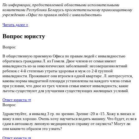
По информации, предоставленной областными исполнительными
комитетами Республики Беларусь просветительскому правозащитному
учреждению «Офис по правам людей с инвалидностью»
Читать далее »
Вопрос юристу
Вопрос
В общественную приемную Офиса по правам людей с инвалидностью
обратилась гражданка Л. из Гомеля. Двое членов ее семьи имеют
инвалидность из-за онкологических заболеваний: несовершеннолетний
ребенок с 4-й степенью утраты здоровья и муж со 2-й группой
инвалидности. Проживают они втроем в одной квартире. Л. интересуется,
каковы нормы квадратной площади установлены на каждого члена семьи
при условии, что двое из трех членов семьи имеют инвалидность; какие
льготы существуют для улучшения существующих жилищных условий.
Ответ юриста ⇒
Вопрос
Здравствуйте, я инвалид 3 гр. по зрению. Зрение -20 и -15. Хожу в линзах и
вижу в них хорошо. Очень хочу научиться водить машину. Что будет, если я
сдам в автошколу липовую медицинскую справку от окулиста? Могут ли
они каким-то образом это узнать?
Ответ юриста ⇒