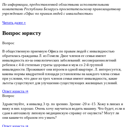
По информации, предоставленной областными исполнительными
комитетами Республики Беларусь просветительскому правозащитному
учреждению «Офис по правам людей с инвалидностью»
Читать далее »
Вопрос юристу
Вопрос
В общественную приемную Офиса по правам людей с инвалидностью
обратилась гражданка Л. из Гомеля. Двое членов ее семьи имеют
инвалидность из-за онкологических заболеваний: несовершеннолетний
ребенок с 4-й степенью утраты здоровья и муж со 2-й группой
инвалидности. Проживают они втроем в одной квартире. Л. интересуется,
каковы нормы квадратной площади установлены на каждого члена семьи
при условии, что двое из трех членов семьи имеют инвалидность; какие
льготы существуют для улучшения существующих жилищных условий.
Ответ юриста ⇒
Вопрос
Здравствуйте, я инвалид 3 гр. по зрению. Зрение -20 и -15. Хожу в линзах и
вижу в них хорошо. Очень хочу научиться водить машину. Что будет, если я
сдам в автошколу липовую медицинскую справку от окулиста? Могут ли
они каким-то образом это узнать?
Ответ юриста ⇒