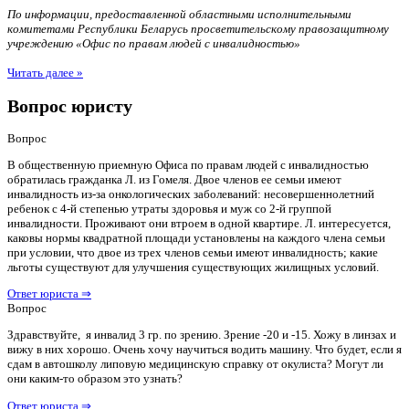
По информации, предоставленной областными исполнительными
комитетами Республики Беларусь просветительскому правозащитному
учреждению «Офис по правам людей с инвалидностью»
Читать далее »
Вопрос юристу
Вопрос
В общественную приемную Офиса по правам людей с инвалидностью
обратилась гражданка Л. из Гомеля. Двое членов ее семьи имеют
инвалидность из-за онкологических заболеваний: несовершеннолетний
ребенок с 4-й степенью утраты здоровья и муж со 2-й группой
инвалидности. Проживают они втроем в одной квартире. Л. интересуется,
каковы нормы квадратной площади установлены на каждого члена семьи
при условии, что двое из трех членов семьи имеют инвалидность; какие
льготы существуют для улучшения существующих жилищных условий.
Ответ юриста ⇒
Вопрос
Здравствуйте, я инвалид 3 гр. по зрению. Зрение -20 и -15. Хожу в линзах и
вижу в них хорошо. Очень хочу научиться водить машину. Что будет, если я
сдам в автошколу липовую медицинскую справку от окулиста? Могут ли
они каким-то образом это узнать?
Ответ юриста ⇒