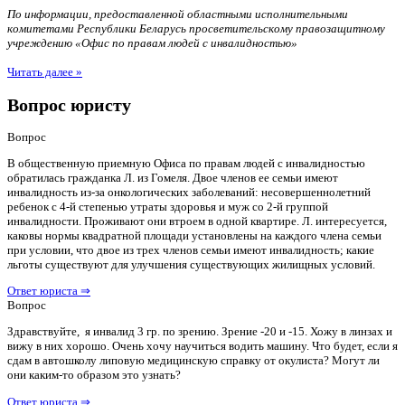
По информации, предоставленной областными исполнительными
комитетами Республики Беларусь просветительскому правозащитному
учреждению «Офис по правам людей с инвалидностью»
Читать далее »
Вопрос юристу
Вопрос
В общественную приемную Офиса по правам людей с инвалидностью
обратилась гражданка Л. из Гомеля. Двое членов ее семьи имеют
инвалидность из-за онкологических заболеваний: несовершеннолетний
ребенок с 4-й степенью утраты здоровья и муж со 2-й группой
инвалидности. Проживают они втроем в одной квартире. Л. интересуется,
каковы нормы квадратной площади установлены на каждого члена семьи
при условии, что двое из трех членов семьи имеют инвалидность; какие
льготы существуют для улучшения существующих жилищных условий.
Ответ юриста ⇒
Вопрос
Здравствуйте, я инвалид 3 гр. по зрению. Зрение -20 и -15. Хожу в линзах и
вижу в них хорошо. Очень хочу научиться водить машину. Что будет, если я
сдам в автошколу липовую медицинскую справку от окулиста? Могут ли
они каким-то образом это узнать?
Ответ юриста ⇒