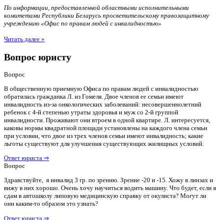
По информации, предоставленной областными исполнительными
комитетами Республики Беларусь просветительскому правозащитному
учреждению «Офис по правам людей с инвалидностью»
Читать далее »
Вопрос юристу
Вопрос
В общественную приемную Офиса по правам людей с инвалидностью
обратилась гражданка Л. из Гомеля. Двое членов ее семьи имеют
инвалидность из-за онкологических заболеваний: несовершеннолетний
ребенок с 4-й степенью утраты здоровья и муж со 2-й группой
инвалидности. Проживают они втроем в одной квартире. Л. интересуется,
каковы нормы квадратной площади установлены на каждого члена семьи
при условии, что двое из трех членов семьи имеют инвалидность; какие
льготы существуют для улучшения существующих жилищных условий.
Ответ юриста ⇒
Вопрос
Здравствуйте, я инвалид 3 гр. по зрению. Зрение -20 и -15. Хожу в линзах и
вижу в них хорошо. Очень хочу научиться водить машину. Что будет, если я
сдам в автошколу липовую медицинскую справку от окулиста? Могут ли
они каким-то образом это узнать?
Ответ юриста ⇒