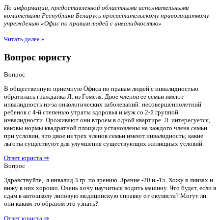
По информации, предоставленной областными исполнительными
комитетами Республики Беларусь просветительскому правозащитному
учреждению «Офис по правам людей с инвалидностью»
Читать далее »
Вопрос юристу
Вопрос
В общественную приемную Офиса по правам людей с инвалидностью
обратилась гражданка Л. из Гомеля. Двое членов ее семьи имеют
инвалидность из-за онкологических заболеваний: несовершеннолетний
ребенок с 4-й степенью утраты здоровья и муж со 2-й группой
инвалидности. Проживают они втроем в одной квартире. Л. интересуется,
каковы нормы квадратной площади установлены на каждого члена семьи
при условии, что двое из трех членов семьи имеют инвалидность; какие
льготы существуют для улучшения существующих жилищных условий.
Ответ юриста ⇒
Вопрос
Здравствуйте, я инвалид 3 гр. по зрению. Зрение -20 и -15. Хожу в линзах и
вижу в них хорошо. Очень хочу научиться водить машину. Что будет, если я
сдам в автошколу липовую медицинскую справку от окулиста? Могут ли
они каким-то образом это узнать?
Ответ юриста ⇒